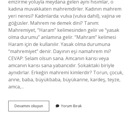
emzirme yoluyla meydana gelen aynı hısımlar, o
kadına muvakkaten mahremdirler. Kadının mahrem
yeri neresi? Kadınlarda: vulva (vulva dahil), vajina ve
göğüsler. Mahrem ne demek dini? Tanım:
Mahremiyet, “Haram” kelimesinden gelir ve “yasak
olma durumu” anlamına gelir. “Mahram” kelimesi
Haram için de kullanılır. Yasak olma durumuna
“mahremiyet” denir. Dayının eşi namahrem mi?
CEVAP: Selam olsun sana. Amcanın karısı veya
amcanın karısı sana yabancıdır. Sokaktaki biriyle
aynıdırlar. Erkeğin mahremi kimlerdir? Torun, çocuk,
anne, baba, büyükbaba, büyükanne, kardeş, teyze,
amca,…
Mahrem
Devamını okuyun
Yorum Bırak
Kişiler
Kimlerdir