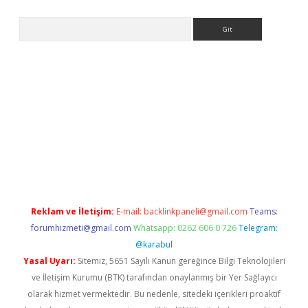
Arama
etexper indir
elexbetgiris.org
Reklam ve İletişim:
E-mail:
backlinkpaneli@gmail.com
Teams:
forumhizmeti@gmail.com
Whatsapp: 0262 606 0 726
Telegram:
@karabul
Yasal Uyarı:
Sitemiz, 5651 Sayılı Kanun gereğince Bilgi Teknolojileri
ve İletişim Kurumu (BTK) tarafından onaylanmış bir Yer Sağlayıcı
olarak hizmet vermektedir. Bu nedenle, sitedeki içerikleri proaktif