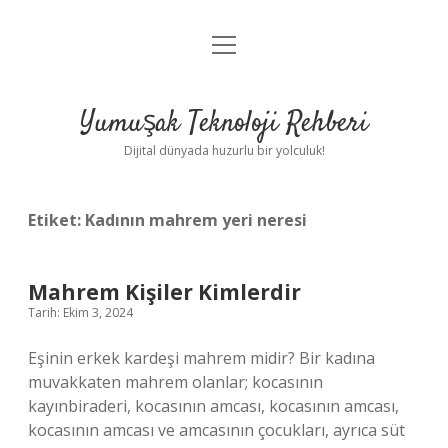
menüyü
Anasayfa
aç
Gizlilik Politikası
Yumuşak Teknoloji Rehberi
Yasal Uyarı
Dijital dünyada huzurlu bir yolculuk!
Hakkımızda
Etiket:
Kadının mahrem yeri neresi
Mahrem Kişiler Kimlerdir
Tarih: Ekim 3, 2024
Eşinin erkek kardeşi mahrem midir? Bir kadına
muvakkaten mahrem olanlar; kocasının
kayınbiraderi, kocasının amcası, kocasının amcası,
kocasının amcası ve amcasının çocukları, ayrıca süt