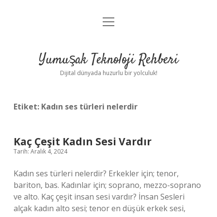
menüyü
Anasayfa
aç
Gizlilik Politikası
Yumuşak Teknoloji Rehberi
Yasal Uyarı
Dijital dünyada huzurlu bir yolculuk!
Hakkımızda
Etiket:
Kadın ses türleri nelerdir
Kaç Çeşit Kadın Sesi Vardır
Tarih: Aralık 4, 2024
Kadın ses türleri nelerdir? Erkekler için; tenor,
bariton, bas. Kadınlar için; soprano, mezzo-soprano
ve alto. Kaç çeşit insan sesi vardır? İnsan Sesleri
alçak kadın alto sesi; tenor en düşük erkek sesi,