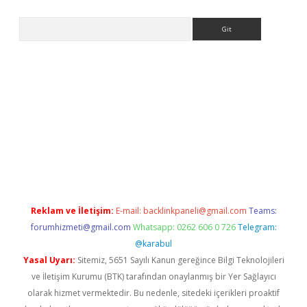
Arama
etexper indir
elexbetgiris.org
Reklam ve İletişim:
E-mail:
backlinkpaneli@gmail.com
Teams:
forumhizmeti@gmail.com
Whatsapp: 0262 606 0 726
Telegram:
@karabul
Yasal Uyarı:
Sitemiz, 5651 Sayılı Kanun gereğince Bilgi Teknolojileri
ve İletişim Kurumu (BTK) tarafından onaylanmış bir Yer Sağlayıcı
olarak hizmet vermektedir. Bu nedenle, sitedeki içerikleri proaktif