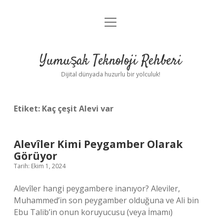
menüyü
Anasayfa
aç
Gizlilik Politikası
Yumuşak Teknoloji Rehberi
Yasal Uyarı
Dijital dünyada huzurlu bir yolculuk!
Hakkımızda
Etiket:
Kaç çeşit Alevi var
Alevîler Kimi Peygamber Olarak
Görüyor
Tarih: Ekim 1, 2024
Alevîler hangi peygambere inanıyor? Aleviler,
Muhammed’in son peygamber olduğuna ve Ali bin
Ebu Talib’in onun koruyucusu (veya İmamı)