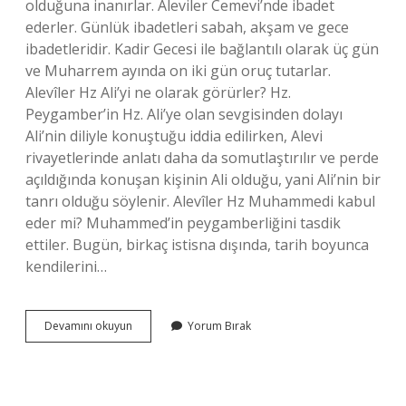
olduğuna inanırlar. Aleviler Cemevi’nde ibadet
ederler. Günlük ibadetleri sabah, akşam ve gece
ibadetleridir. Kadir Gecesi ile bağlantılı olarak üç gün
ve Muharrem ayında on iki gün oruç tutarlar.
Alevîler Hz Ali’yi ne olarak görürler? Hz.
Peygamber’in Hz. Ali’ye olan sevgisinden dolayı
Ali’nin diliyle konuştuğu iddia edilirken, Alevi
rivayetlerinde anlatı daha da somutlaştırılır ve perde
açıldığında konuşan kişinin Ali olduğu, yani Ali’nin bir
tanrı olduğu söylenir. Alevîler Hz Muhammedi kabul
eder mi? Muhammed’in peygamberliğini tasdik
ettiler. Bugün, birkaç istisna dışında, tarih boyunca
kendilerini…
Alevîler
Devamını okuyun
Yorum Bırak
Kimi
Peygamber
Olarak
Görüyor