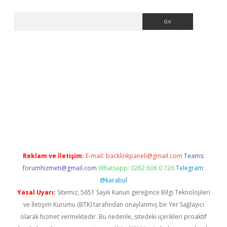
Arama
etexper indir
elexbetgiris.org
Reklam ve İletişim:
E-mail:
backlinkpaneli@gmail.com
Teams:
forumhizmeti@gmail.com
Whatsapp: 0262 606 0 726
Telegram:
@karabul
Yasal Uyarı:
Sitemiz, 5651 Sayılı Kanun gereğince Bilgi Teknolojileri
ve İletişim Kurumu (BTK) tarafından onaylanmış bir Yer Sağlayıcı
olarak hizmet vermektedir. Bu nedenle, sitedeki içerikleri proaktif