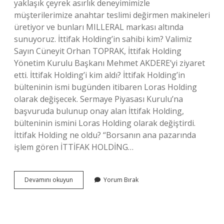
yaklaşık çeyrek asırlık deneyimimizle
müşterilerimize anahtar teslimi değirmen makineleri
üretiyor ve bunları MILLERAL markası altında
sunuyoruz. İttifak Holding’in sahibi kim? Valimiz
Sayın Cüneyit Orhan TOPRAK, İttifak Holding
Yönetim Kurulu Başkanı Mehmet AKDERE’yi ziyaret
etti. İttifak Holding’i kim aldı? İttifak Holding’in
bülteninin ismi bugünden itibaren Loras Holding
olarak değişecek. Sermaye Piyasası Kurulu’na
başvuruda bulunup onay alan İttifak Holding,
bülteninin ismini Loras Holding olarak değiştirdi.
İttifak Holding ne oldu? “Borsanın ana pazarında
işlem gören İTTİFAK HOLDİNG…
Ittifak
Devamını okuyun
Yorum Bırak
Holding
Ne
Iş
Yapar