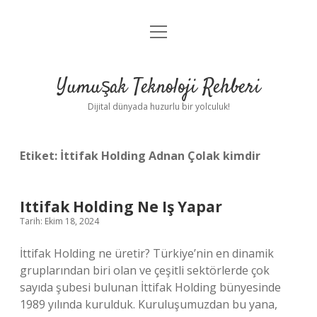
menüyü
Anasayfa
aç
Gizlilik Politikası
Yumuşak Teknoloji Rehberi
Yasal Uyarı
Dijital dünyada huzurlu bir yolculuk!
Hakkımızda
Etiket:
İttifak Holding Adnan Çolak kimdir
Ittifak Holding Ne Iş Yapar
Tarih: Ekim 18, 2024
İttifak Holding ne üretir? Türkiye’nin en dinamik
gruplarından biri olan ve çeşitli sektörlerde çok
sayıda şubesi bulunan İttifak Holding bünyesinde
1989 yılında kurulduk. Kuruluşumuzdan bu yana,