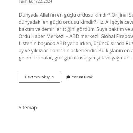
Tarih: Ekim 22, 2024
Dünyada Allah’ın en güçlü ordusu kimdir? Orijinal S
dünyadaki en güçlü ordusu kimdir? Hz. Ali şöyle ce
baktım ve demiri erittiğini gördüm. Suya baktım v
Ordu Haber Merkezi – ABD merkezli Global Firepower
Listenin başında ABD yer alırken, üçüncü sırada Rus
ay ve yıldızlar Tanrı’nın askerleridir. Bu kışlanın 
gelen fırtınalar, gök gürültüsü, şimşek ve yağmur…
Allahın
Devamını okuyun
Yorum Bırak
En
Güçlü
Askeri
Kimdir
Sitemap