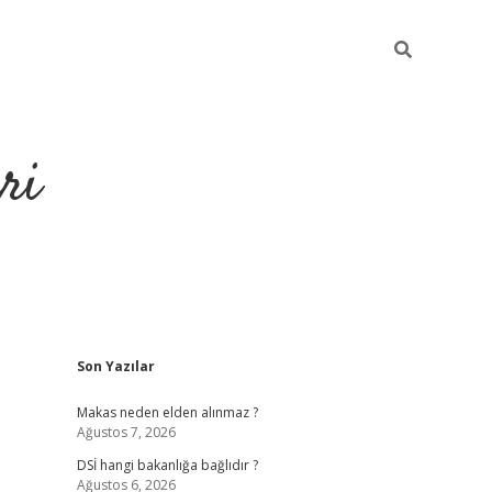
ri
Sidebar
Son Yazılar
https://hiltonbet-giris.com/
betexper 
Makas neden elden alınmaz ?
Ağustos 7, 2026
DSİ hangi bakanlığa bağlıdır ?
Ağustos 6, 2026