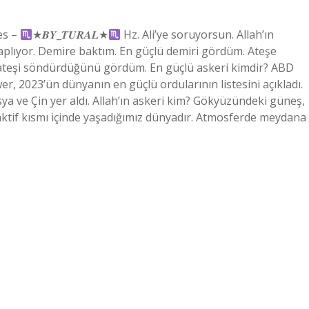
es –
★𝑩𝒀_𝑻𝑼𝑹𝑨𝑳★
Hz. Ali’ye soruyorsun. Allah’ın
vaplıyor. Demire baktım. En güçlü demiri gördüm. Ateşe
e ateşi söndürdüğünü gördüm. En güçlü askeri kimdir? ABD
, 2023’ün dünyanın en güçlü ordularının listesini açıkladı.
ya ve Çin yer aldı. Allah’ın askeri kim? Gökyüzündeki güneş,
en aktif kısmı içinde yaşadığımız dünyadır. Atmosferde meydana