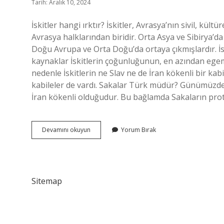
Tarih: Aralık 10, 2024
İskitler hangi ırktır? İskitler, Avrasya’nın sivil, kül
Avrasya halklarından biridir. Orta Asya ve Sibirya’da 
Doğu Avrupa ve Orta Doğu’da ortaya çıkmışlardır. İs
kaynaklar İskitlerin çoğunluğunun, en azından egem
nedenle İskitlerin ne Slav ne de İran kökenli bir kab
kabileler de vardı. Sakalar Türk müdür? Günümüzde
İran kökenli olduğudur. Bu bağlamda Sakaların pr
İSkitler
Devamını okuyun
Yorum Bırak
Türk
Mü
Kürt
Mü
Sitemap