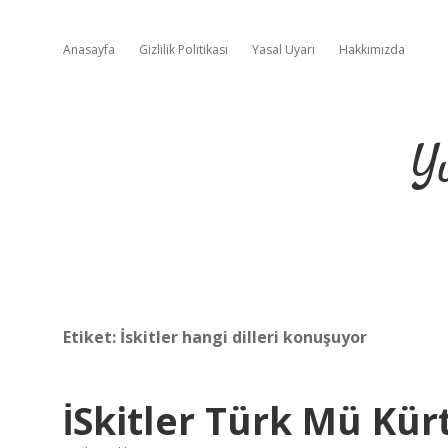
Anasayfa
Gizlilik Politikası
Yasal Uyarı
Hakkımızda
Y
Etiket:
İskitler hangi dilleri konuşuyor
İSkitler Türk Mü Kü