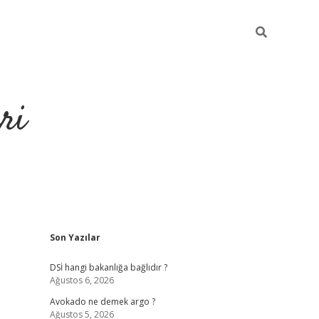
ri
Sidebar
Son Yazılar
https://hiltonbet-giris.com/
betexper i
DSİ hangi bakanlığa bağlıdır ?
Ağustos 6, 2026
Avokado ne demek argo ?
Ağustos 5, 2026