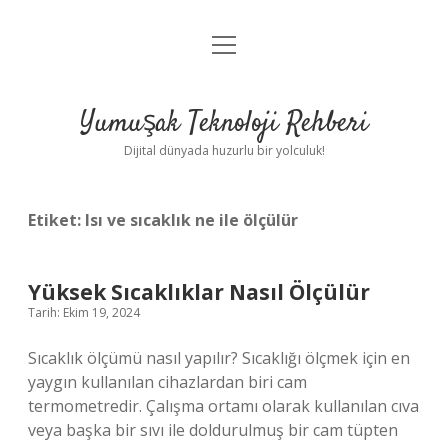
menüyü
Anasayfa
aç
Gizlilik Politikası
Yumuşak Teknoloji Rehberi
Yasal Uyarı
Dijital dünyada huzurlu bir yolculuk!
Hakkımızda
Etiket:
Isı ve sıcaklık ne ile ölçülür
Yüksek Sıcaklıklar Nasıl Ölçülür
Tarih: Ekim 19, 2024
Sıcaklık ölçümü nasıl yapılır? Sıcaklığı ölçmek için en
yaygın kullanılan cihazlardan biri cam
termometredir. Çalışma ortamı olarak kullanılan cıva
veya başka bir sıvı ile doldurulmuş bir cam tüpten