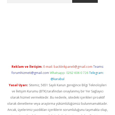
texper indir
elexbetgiris.org
Reklam ve İletişim:
E-mail:
backlinkpaneli@gmail.com
Teams:
forumhizmeti@gmail.com
Whatsapp: 0262 606 0 726
Telegram:
@karabul
Yasal Uyarı:
Sitemiz, 5651 Sayılı Kanun gereğince Bilgi Teknolojileri
ve İletişim Kurumu (BTK) tarafından onaylanmış bir Yer Sağlayıcı
olarak hizmet vermektedir. Bu nedenle, sitedeki içerikleri proaktif
olarak denetleme veya araştırma yükümlülüğümüz bulunmamaktadır.
Ancak, üyelerimiz yazdıkları içeriklerin sorumluluğunu taşımakta olup,