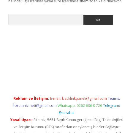
halinde, ilgili içerikler yasal süre içerisinde sitemizden kaldırılacaktır.
Arama
etexper indir
elexbetgiris.org
Reklam ve İletişim:
E-mail:
backlinkpaneli@gmail.com
Teams:
forumhizmeti@gmail.com
Whatsapp: 0262 606 0 726
Telegram:
@karabul
Yasal Uyarı:
Sitemiz, 5651 Sayılı Kanun gereğince Bilgi Teknolojileri
ve İletişim Kurumu (BTK) tarafından onaylanmış bir Yer Sağlayıcı