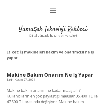
menüyü
Anasayfa
aç
Gizlilik Politikası
Yumuşak Teknoloji Rehberi
Yasal Uyarı
Dijital dünyada huzurlu bir yolculuk!
Hakkımızda
Etiket:
İş makineleri bakım ve onarımcısı ne iş
yapar
Makine Bakım Onarım Ne Iş Yapar
Tarih: Kasım 27, 2024
Makine bakım onarım ne kadar maaş alır?
Kullanıcıların en çok paylaştığı maaşlar 35.400 TL ile
47.500 TL arasında değişiyor. Makine bakım