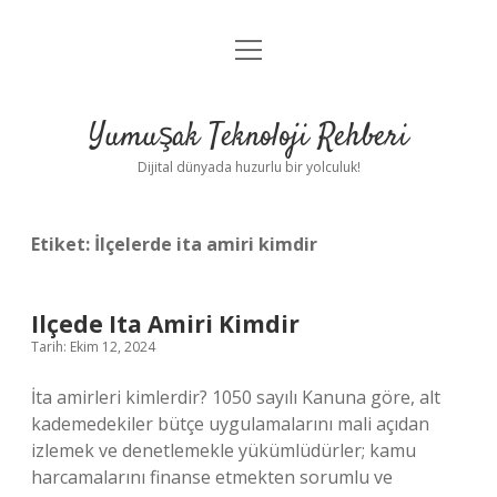
menüyü
Anasayfa
aç
Gizlilik Politikası
Yumuşak Teknoloji Rehberi
Yasal Uyarı
Dijital dünyada huzurlu bir yolculuk!
Hakkımızda
Etiket:
İlçelerde ita amiri kimdir
Ilçede Ita Amiri Kimdir
Tarih: Ekim 12, 2024
İta amirleri kimlerdir? 1050 sayılı Kanuna göre, alt
kademedekiler bütçe uygulamalarını mali açıdan
izlemek ve denetlemekle yükümlüdürler; kamu
harcamalarını finanse etmekten sorumlu ve