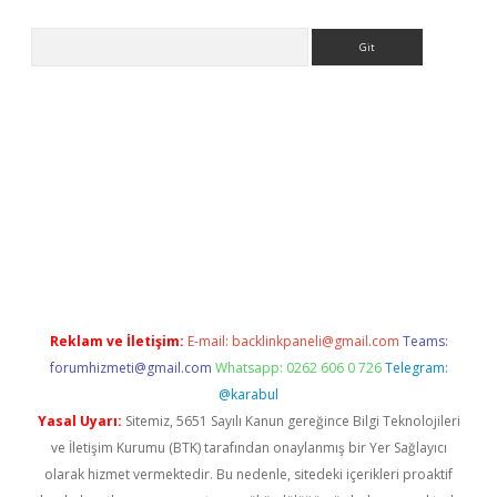
Arama
betexper indir
elexbetgiris.org
Reklam ve İletişim:
E-mail:
backlinkpaneli@gmail.com
Teams:
forumhizmeti@gmail.com
Whatsapp: 0262 606 0 726
Telegram:
@karabul
Yasal Uyarı:
Sitemiz, 5651 Sayılı Kanun gereğince Bilgi Teknolojileri
ve İletişim Kurumu (BTK) tarafından onaylanmış bir Yer Sağlayıcı
olarak hizmet vermektedir. Bu nedenle, sitedeki içerikleri proaktif