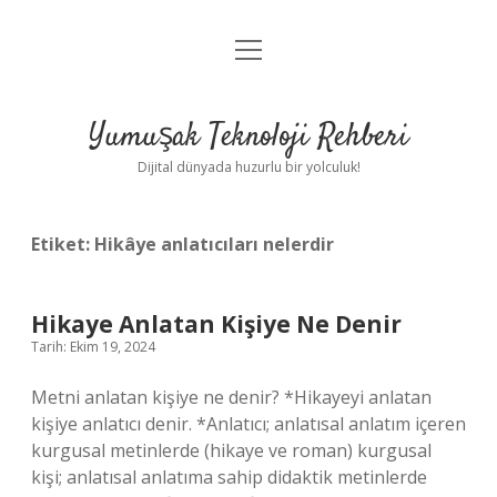
menüyü
Anasayfa
aç
Gizlilik Politikası
Yumuşak Teknoloji Rehberi
Yasal Uyarı
Dijital dünyada huzurlu bir yolculuk!
Hakkımızda
Etiket:
Hikâye anlatıcıları nelerdir
Hikaye Anlatan Kişiye Ne Denir
Tarih: Ekim 19, 2024
Metni anlatan kişiye ne denir? *Hikayeyi anlatan
kişiye anlatıcı denir. *Anlatıcı; anlatısal anlatım içeren
kurgusal metinlerde (hikaye ve roman) kurgusal
kişi; anlatısal anlatıma sahip didaktik metinlerde