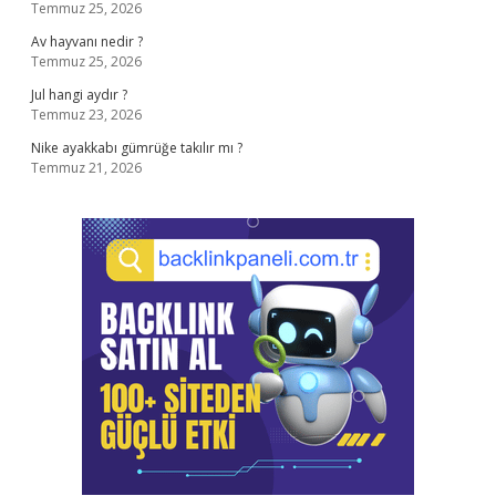
Temmuz 25, 2026
Av hayvanı nedir ?
Temmuz 25, 2026
Jul hangi aydır ?
Temmuz 23, 2026
Nike ayakkabı gümrüğe takılır mı ?
Temmuz 21, 2026