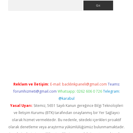
Arama
etexper indir
elexbetgiris.org
Reklam ve İletişim:
E-mail:
backlinkpaneli@gmail.com
Teams:
forumhizmeti@gmail.com
Whatsapp: 0262 606 0 726
Telegram:
@karabul
Yasal Uyarı:
Sitemiz, 5651 Sayılı Kanun gereğince Bilgi Teknolojileri
ve İletişim Kurumu (BTK) tarafından onaylanmış bir Yer Sağlayıcı
olarak hizmet vermektedir. Bu nedenle, sitedeki içerikleri proaktif
olarak denetleme veya araştırma yükümlülüğümüz bulunmamaktadır.