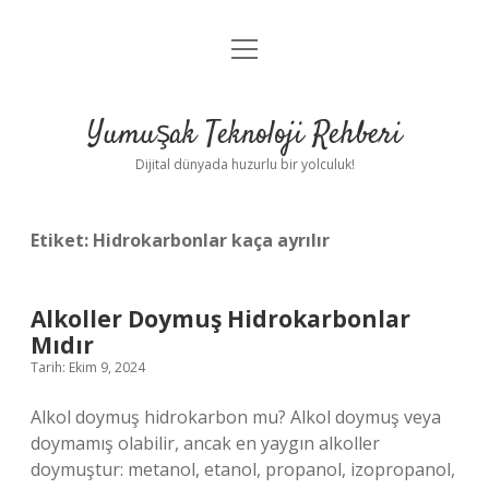
menüyü
Anasayfa
aç
Gizlilik Politikası
Yumuşak Teknoloji Rehberi
Yasal Uyarı
Dijital dünyada huzurlu bir yolculuk!
Hakkımızda
Etiket:
Hidrokarbonlar kaça ayrılır
Alkoller Doymuş Hidrokarbonlar
Mıdır
Tarih: Ekim 9, 2024
Alkol doymuş hidrokarbon mu? Alkol doymuş veya
doymamış olabilir, ancak en yaygın alkoller
doymuştur: metanol, etanol, propanol, izopropanol,