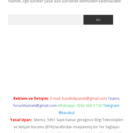
halinde, ilgili içerikler yasal süre içerisinde sitemizden kaldırılacaktır.
Arama
etexper indir
elexbetgiris.org
Reklam ve İletişim:
E-mail:
backlinkpaneli@gmail.com
Teams:
forumhizmeti@gmail.com
Whatsapp: 0262 606 0 726
Telegram:
@karabul
Yasal Uyarı:
Sitemiz, 5651 Sayılı Kanun gereğince Bilgi Teknolojileri
ve İletişim Kurumu (BTK) tarafından onaylanmış bir Yer Sağlayıcı