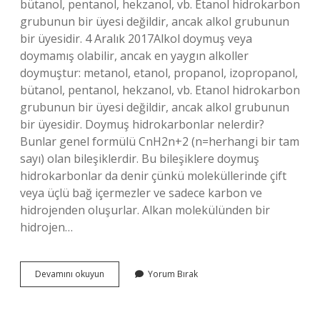
bütanol, pentanol, hekzanol, vb. Etanol hidrokarbon
grubunun bir üyesi değildir, ancak alkol grubunun
bir üyesidir. 4 Aralık 2017Alkol doymuş veya
doymamış olabilir, ancak en yaygın alkoller
doymuştur: metanol, etanol, propanol, izopropanol,
bütanol, pentanol, hekzanol, vb. Etanol hidrokarbon
grubunun bir üyesi değildir, ancak alkol grubunun
bir üyesidir. Doymuş hidrokarbonlar nelerdir?
Bunlar genel formülü CnH2n+2 (n=herhangi bir tam
sayı) olan bileşiklerdir. Bu bileşiklere doymuş
hidrokarbonlar da denir çünkü moleküllerinde çift
veya üçlü bağ içermezler ve sadece karbon ve
hidrojenden oluşurlar. Alkan molekülünden bir
hidrojen…
Alkoller
Devamını okuyun
Yorum Bırak
Doymuş
Hidrokarbonlar
Mıdır