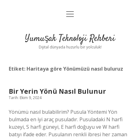
menüyü
Anasayfa
aç
Gizlilik Politikası
Yumuşak Teknoloji Rehberi
Yasal Uyarı
Dijital dünyada huzurlu bir yolculuk!
Hakkımızda
Etiket:
Haritaya göre Yönümüzü nasıl buluruz
Bir Yerin Yönü Nasıl Bulunur
Tarih: Ekim 9, 2024
Yönümü nasıl bulabilirim? Pusula Yöntemi Yön
bulmada en iyi araç pusuladır. Pusuladaki N harfi
kuzeyi, S harfi güneyi, E harfi doğuyu ve W harfi
batıyı ifade eder. Pusulanın renkli ibresi her zaman