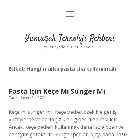
menüyü
Anasayfa
aç
Gizlilik Politikası
Yumuşak Teknoloji Rehberi
Yasal Uyarı
Dijital dünyada huzurlu bir yolculuk!
Hakkımızda
Etiket:
Hangi marka pasta cila kullanılmalı
Pasta Için Keçe Mi Sünger Mi
Tarih: Kasım 24, 2024
Keçe mi sünger mi? Keçe pedler özellikle geniş
yüzeylerde ve derin çizikleri giderirken etkilidir.
Ancak, keçe pedleri kullanmak daha fazla özen ve
deneyim gerektirir. Sünger pedler, ojeyi daha nazik