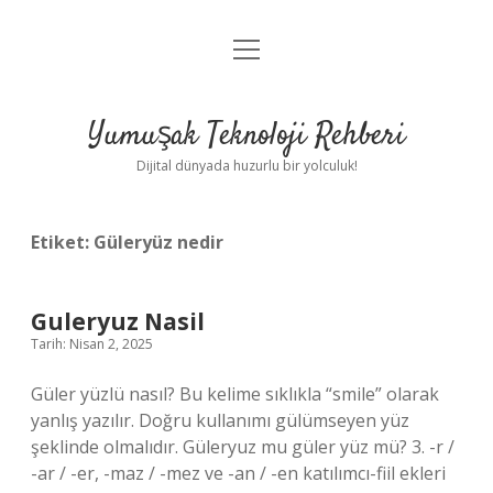
menüyü
Anasayfa
aç
Gizlilik Politikası
Yumuşak Teknoloji Rehberi
Yasal Uyarı
Dijital dünyada huzurlu bir yolculuk!
Hakkımızda
Etiket:
Güleryüz nedir
Guleryuz Nasil
Tarih: Nisan 2, 2025
Güler yüzlü nasıl? Bu kelime sıklıkla “smile” olarak
yanlış yazılır. Doğru kullanımı gülümseyen yüz
şeklinde olmalıdır. Güleryuz mu güler yüz mü? 3. -r /
-ar / -er, -maz / -mez ve -an / -en katılımcı-fiil ekleri