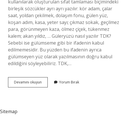
kullanılarak oluşturulan sıfat tamlaması biçimindeki
birleşik sözcükler ayrı ayrı yazılır: kör adam, çalar
saat, yoldan çekilmek, dolaşım fonu, gülen yüz,
koşan adım, kasa, yeter sayı; çıkmaz sokak, geçilmez
para, görünmeyen kaza, ölmez çiçek, tükenmez
kalem; akan yıldız, … Güleryüzü nasıl yazılır TDK?
Sebebi ise gülümseme gibi bir ifadenin kabul
edilmemesidir. Bu yüzden bu ifadenin ayrıca
gülümseyen yüz olarak yazılmasının doğru kabul
edildiğini söyleyebiliriz. TDK,…
Guleryuz
Devamını okuyun
Yorum Bırak
Nasil
Sitemap