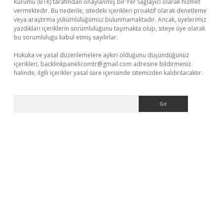
Kurumu (BTK) tarafından onaylanmış bir Yer Sağlayıcı olarak hizmet
vermektedir. Bu nedenle, sitedeki içerikleri proaktif olarak denetleme
veya araştırma yükümlülüğümüz bulunmamaktadır. Ancak, üyelerimiz
yazdıkları içeriklerin sorumluluğunu taşımakta olup, siteye üye olarak
bu sorumluluğu kabul etmiş sayılırlar.
Hukuka ve yasal düzenlemelere aykırı olduğunu düşündüğünüz
içerikleri,
backlinkpanelicomtr@gmail.com
adresine bildirmeniz
halinde, ilgili içerikler yasal süre içerisinde sitemizden kaldırılacaktır.
Arama
exper indir
elexbetgiris.org