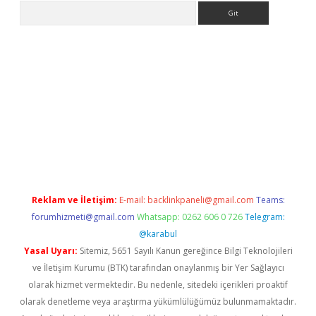
Arama
texper indir
elexbetgiris.org
Reklam ve İletişim:
E-mail:
backlinkpaneli@gmail.com
Teams:
forumhizmeti@gmail.com
Whatsapp: 0262 606 0 726
Telegram:
@karabul
Yasal Uyarı:
Sitemiz, 5651 Sayılı Kanun gereğince Bilgi Teknolojileri
ve İletişim Kurumu (BTK) tarafından onaylanmış bir Yer Sağlayıcı
olarak hizmet vermektedir. Bu nedenle, sitedeki içerikleri proaktif
olarak denetleme veya araştırma yükümlülüğümüz bulunmamaktadır.