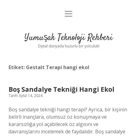
menüyü
Anasayfa
aç
Gizlilik Politikası
Yumuşak Teknoloji Rehberi
Yasal Uyarı
Dijital dünyada huzurlu bir yolculuk!
Hakkımızda
Etiket:
Gestalt Terapi hangi ekol
Boş Sandalye Tekniği Hangi Ekol
Tarih: Eylül 14, 2024
Boş sandalye tekniği hangi terapi? Ayrıca, bir kişinin
belirli inançlara, olumsuz öz konuşmaya ve
kararsızlığa yol açabilecek öz algısını ve
davranışlarını incelemek de faydalıdır. Boş sandalye