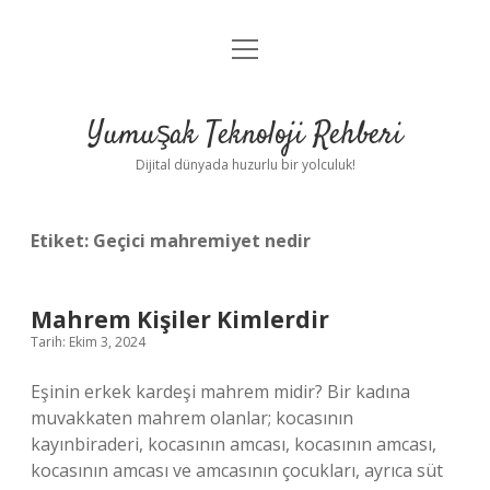
menüyü
Anasayfa
aç
Gizlilik Politikası
Yumuşak Teknoloji Rehberi
Yasal Uyarı
Dijital dünyada huzurlu bir yolculuk!
Hakkımızda
Etiket:
Geçici mahremiyet nedir
Mahrem Kişiler Kimlerdir
Tarih: Ekim 3, 2024
Eşinin erkek kardeşi mahrem midir? Bir kadına
muvakkaten mahrem olanlar; kocasının
kayınbiraderi, kocasının amcası, kocasının amcası,
kocasının amcası ve amcasının çocukları, ayrıca süt