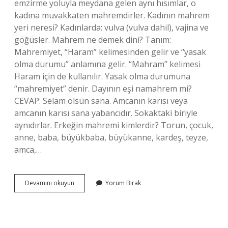
emzirme yoluyla meydana gelen aynı hısımlar, o
kadına muvakkaten mahremdirler. Kadının mahrem
yeri neresi? Kadınlarda: vulva (vulva dahil), vajina ve
göğüsler. Mahrem ne demek dini? Tanım:
Mahremiyet, “Haram” kelimesinden gelir ve “yasak
olma durumu” anlamına gelir. “Mahram” kelimesi
Haram için de kullanılır. Yasak olma durumuna
“mahremiyet” denir. Dayının eşi namahrem mi?
CEVAP: Selam olsun sana. Amcanın karısı veya
amcanın karısı sana yabancıdır. Sokaktaki biriyle
aynıdırlar. Erkeğin mahremi kimlerdir? Torun, çocuk,
anne, baba, büyükbaba, büyükanne, kardeş, teyze,
amca,…
Mahrem
Devamını okuyun
Yorum Bırak
Kişiler
Kimlerdir