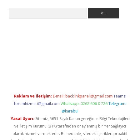
Arama
etexper indir
elexbetgiris.org
Reklam ve İletişim:
E-mail:
backlinkpaneli@gmail.com
Teams:
forumhizmeti@gmail.com
Whatsapp: 0262 606 0 726
Telegram:
@karabul
Yasal Uyarı:
Sitemiz, 5651 Sayılı Kanun gereğince Bilgi Teknolojileri
ve İletişim Kurumu (BTK) tarafından onaylanmış bir Yer Sağlayıcı
olarak hizmet vermektedir. Bu nedenle, sitedeki içerikleri proaktif