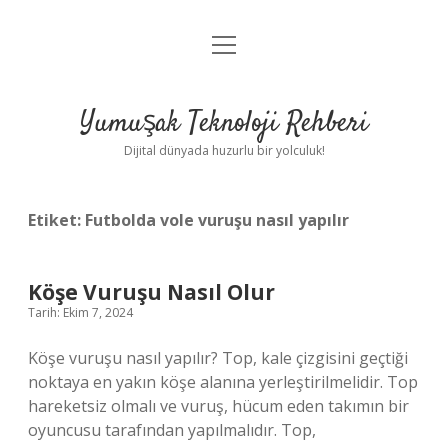
menüyü
Anasayfa
aç
Gizlilik Politikası
Yumuşak Teknoloji Rehberi
Yasal Uyarı
Dijital dünyada huzurlu bir yolculuk!
Hakkımızda
Etiket:
Futbolda vole vuruşu nasıl yapılır
Köşe Vuruşu Nasıl Olur
Tarih: Ekim 7, 2024
Köşe vuruşu nasıl yapılır? Top, kale çizgisini geçtiği
noktaya en yakın köşe alanına yerleştirilmelidir. Top
hareketsiz olmalı ve vuruş, hücum eden takımın bir
oyuncusu tarafından yapılmalıdır. Top,