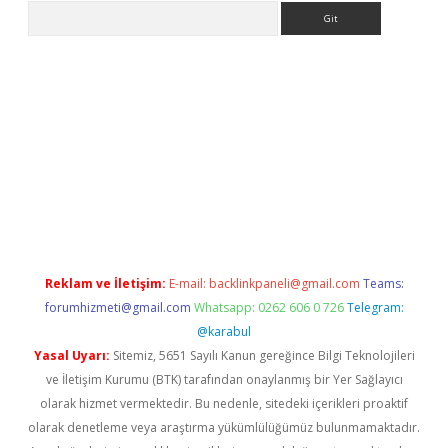
Arama
etexper indir
elexbetgiris.org
Reklam ve İletişim:
E-mail:
backlinkpaneli@gmail.com
Teams:
forumhizmeti@gmail.com
Whatsapp: 0262 606 0 726
Telegram:
@karabul
Yasal Uyarı:
Sitemiz, 5651 Sayılı Kanun gereğince Bilgi Teknolojileri
ve İletişim Kurumu (BTK) tarafından onaylanmış bir Yer Sağlayıcı
olarak hizmet vermektedir. Bu nedenle, sitedeki içerikleri proaktif
olarak denetleme veya araştırma yükümlülüğümüz bulunmamaktadır.