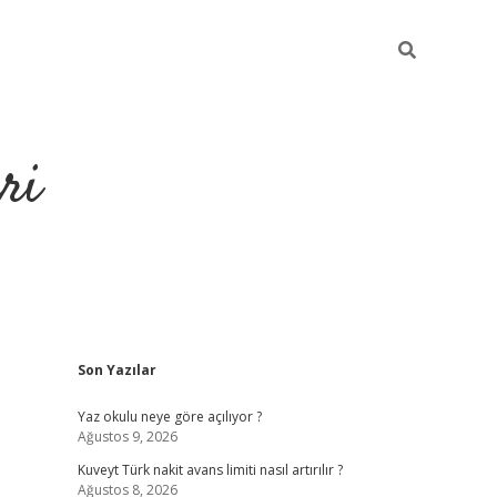
ri
Sidebar
Son Yazılar
https://hiltonbet
Yaz okulu neye göre açılıyor ?
Ağustos 9, 2026
Kuveyt Türk nakit avans limiti nasıl artırılır ?
Ağustos 8, 2026