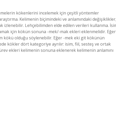
melerin kökenlerini incelemek için çeşitli yöntemler
k araştırma. Kelimenin biçimindeki ve anlamındaki değişiklikler
izlenebilir. Lehçebilimden elde edilen verileri kullanma. İsi
nlamak için kökün sonuna -mek/-mak ekleri eklenmelidir. Eğer
sim kökü olduğu söylenebilir. Eğer -mek eki git kökünün
de kökler dört kategoriye ayrılır: isim, fiil, sesteş ve ortak
Türev ekleri kelimenin sonuna eklenerek kelimenin anlamını