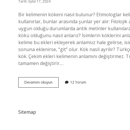
Tarih: Eylül 17, 2024
Bir kelimenin kökeni nasıl bulunur? Etimologlar keli
kullanırlar, bunlar arasında şunlar yer alır: Filoloji
uygun olduğu durumlarda antik metinler kullanılarak 
kökü olduğunu nasıl anlarız? İsimlerin köklerini a
kelime bu ekleri ekleyerek anlamsız hale gelirse, i
sonuna eklenirse, “git” olur. Kök nasil ayrilir? Türkçe
kök. Çekim ekleri kelimenin anlamını değiştirmez. 
tamamen değiştirir.…
Kelime
Devamını okuyun
12 Yorum
Kökü
Nasıl
Bulunur
Sitemap