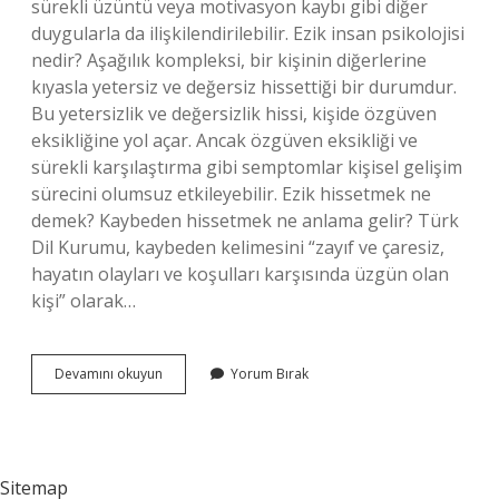
sürekli üzüntü veya motivasyon kaybı gibi diğer
duygularla da ilişkilendirilebilir. Ezik insan psikolojisi
nedir? Aşağılık kompleksi, bir kişinin diğerlerine
kıyasla yetersiz ve değersiz hissettiği bir durumdur.
Bu yetersizlik ve değersizlik hissi, kişide özgüven
eksikliğine yol açar. Ancak özgüven eksikliği ve
sürekli karşılaştırma gibi semptomlar kişisel gelişim
sürecini olumsuz etkileyebilir. Ezik hissetmek ne
demek? Kaybeden hissetmek ne anlama gelir? Türk
Dil Kurumu, kaybeden kelimesini “zayıf ve çaresiz,
hayatın olayları ve koşulları karşısında üzgün olan
kişi” olarak…
İNsan
Devamını okuyun
Yorum Bırak
Neden
Ezik
Hisseder
Sitemap