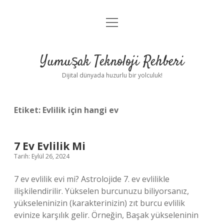
menüyü
Anasayfa
aç
Gizlilik Politikası
Yumuşak Teknoloji Rehberi
Yasal Uyarı
Dijital dünyada huzurlu bir yolculuk!
Hakkımızda
Etiket:
Evlilik için hangi ev
7 Ev Evlilik Mi
Tarih: Eylül 26, 2024
7 ev evlilik evi mi? Astrolojide 7. ev evlilikle
ilişkilendirilir. Yükselen burcunuzu biliyorsanız,
yükseleninizin (karakterinizin) zıt burcu evlilik
evinize karşılık gelir. Örneğin, Başak yükseleninin