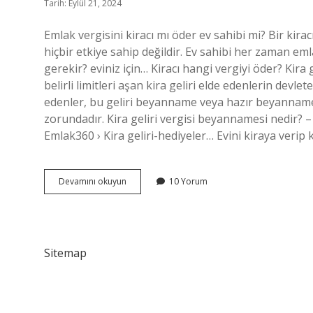
Tarih: Eylül 21, 2024
Emlak vergisini kiracı mı öder ev sahibi mi? Bir ki
hiçbir etkiye sahip değildir. Ev sahibi her zaman eml
gerekir? eviniz için… Kiracı hangi vergiyi öder? Kir
belirli limitleri aşan kira geliri elde edenlerin devl
edenler, bu geliri beyanname veya hazır beyanname
zorundadır. Kira geliri vergisi beyannamesi nedir? – 
Emlak360 › Kira geliri-hediyeler… Evini kiraya verip 
Emlak
Devamını okuyun
10 Yorum
Vergisini
Kim
Öder
Kiracıya
Mı
Sitemap
Aittir