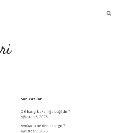
ri
Sidebar
Son Yazılar
https://hilto
DSİ hangi bakanlığa bağlıdır ?
Ağustos 6, 2026
Avokado ne demek argo ?
Ağustos 5, 2026