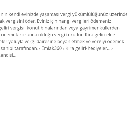
racının kendi evinizde yaşaması vergi yükümlülüğünüz üzerind
ak vergisini öder. Eviniz için hangi vergileri ödemeniz
a geliri vergisi, konut binalarından veya gayrimenkullerden
ete ödemek zorunda olduğu vergi türüdür. Kira geliri elde
ler yoluyla vergi dairesine beyan etmek ve vergiyi ödemek
sahibi tarafından. › Emlak360 › Kira geliri-hediyeler… ›
kendisi…