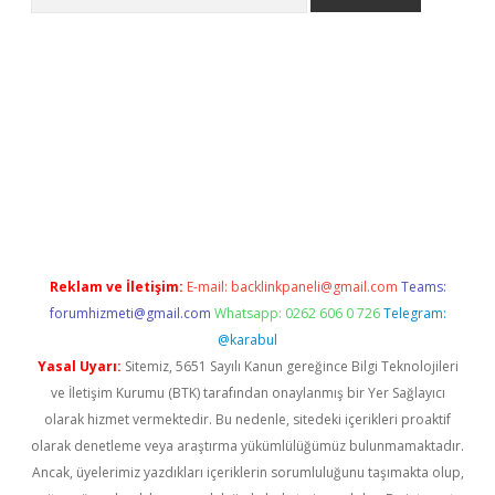
texper indir
elexbetgiris.org
Reklam ve İletişim:
E-mail:
backlinkpaneli@gmail.com
Teams:
forumhizmeti@gmail.com
Whatsapp: 0262 606 0 726
Telegram:
@karabul
Yasal Uyarı:
Sitemiz, 5651 Sayılı Kanun gereğince Bilgi Teknolojileri
ve İletişim Kurumu (BTK) tarafından onaylanmış bir Yer Sağlayıcı
olarak hizmet vermektedir. Bu nedenle, sitedeki içerikleri proaktif
olarak denetleme veya araştırma yükümlülüğümüz bulunmamaktadır.
Ancak, üyelerimiz yazdıkları içeriklerin sorumluluğunu taşımakta olup,