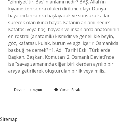
“zihniyet”tir. Bas’ın anlamı nedir? BAŞ. Allah’ın
kıyametten sonra ölüleri diriltme olayı. Dünya
hayatından sonra başlayacak ve sonsuza kadar
sürecek olan ikinci hayat. Kafanın anlamı nedir?
Kafatası veya baş, hayvan ve insanlarda anatominin
en rostral (anatomik) kısmıdır ve genellikle beyin,
göz, kafatası, kulak, burun ve ağzı içerir. Osmanlıda
başbuğ ne demek? “1. Adı, Tarihi Eski Türklerde
Başkan, Başkan, Komutan; 2. Osmanlı Devleti’nde
ise “savaş zamanında diğer birliklerden ayrılıp bir
araya getirilerek oluşturulan birlik veya milis…
Baş
Devamını okuyun
Yorum Bırak
Kelimesinin
Kaç
Anlamı
Vardır
Sitemap