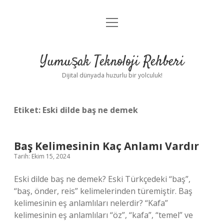
menüyü
Anasayfa
aç
Gizlilik Politikası
Yumuşak Teknoloji Rehberi
Yasal Uyarı
Dijital dünyada huzurlu bir yolculuk!
Hakkımızda
Etiket:
Eski dilde baş ne demek
Baş Kelimesinin Kaç Anlamı Vardır
Tarih: Ekim 15, 2024
Eski dilde baş ne demek? Eski Türkçedeki “baş”,
“baş, önder, reis” kelimelerinden türemiştir. Baş
kelimesinin eş anlamlıları nelerdir? “Kafa”
kelimesinin eş anlamlıları “öz”, “kafa”, “temel” ve