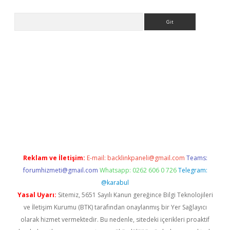
Arama
etexper indir
elexbetgiris.org
Reklam ve İletişim:
E-mail:
backlinkpaneli@gmail.com
Teams:
forumhizmeti@gmail.com
Whatsapp: 0262 606 0 726
Telegram:
@karabul
Yasal Uyarı:
Sitemiz, 5651 Sayılı Kanun gereğince Bilgi Teknolojileri
ve İletişim Kurumu (BTK) tarafından onaylanmış bir Yer Sağlayıcı
olarak hizmet vermektedir. Bu nedenle, sitedeki içerikleri proaktif