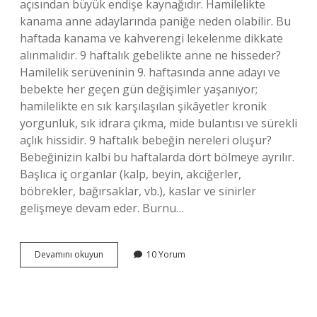
açısından büyük endişe kaynağıdır. Hamilelikte
kanama anne adaylarında paniğe neden olabilir. Bu
haftada kanama ve kahverengi lekelenme dikkate
alınmalıdır. 9 haftalık gebelikte anne ne hisseder?
Hamilelik serüveninin 9. haftasında anne adayı ve
bebekte her geçen gün değişimler yaşanıyor;
hamilelikte en sık karşılaşılan şikâyetler kronik
yorgunluk, sık idrara çıkma, mide bulantısı ve sürekli
açlık hissidir. 9 haftalık bebeğin nereleri oluşur?
Bebeğinizin kalbi bu haftalarda dört bölmeye ayrılır.
Başlıca iç organlar (kalp, beyin, akciğerler,
böbrekler, bağırsaklar, vb.), kaslar ve sinirler
gelişmeye devam eder. Burnu…
Hamilelikte
Devamını okuyun
10 Yorum
9
Hafta
Nelere
Dikkat