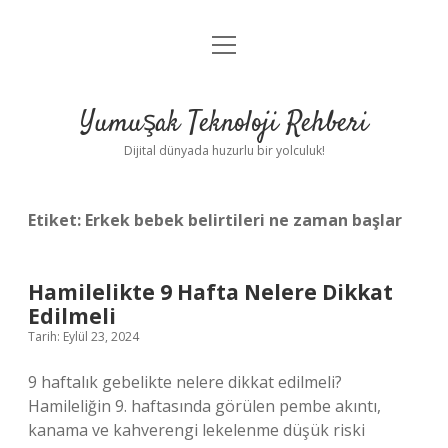
menüyü
Anasayfa
aç
Gizlilik Politikası
Yumuşak Teknoloji Rehberi
Yasal Uyarı
Dijital dünyada huzurlu bir yolculuk!
Hakkımızda
Etiket:
Erkek bebek belirtileri ne zaman başlar
Hamilelikte 9 Hafta Nelere Dikkat
Edilmeli
Tarih: Eylül 23, 2024
9 haftalık gebelikte nelere dikkat edilmeli?
Hamileliğin 9. haftasında görülen pembe akıntı,
kanama ve kahverengi lekelenme düşük riski