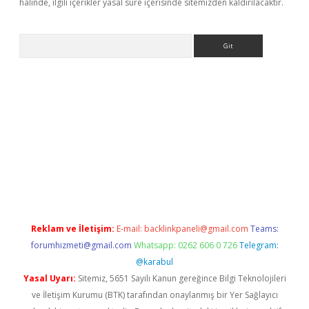
halinde, ilgili içerikler yasal süre içerisinde sitemizden kaldırılacaktır.
Arama
/
betexper indir
elexbetgiris.org
Reklam ve İletişim:
E-mail:
backlinkpaneli@gmail.com
Teams:
forumhizmeti@gmail.com
Whatsapp: 0262 606 0 726
Telegram:
@karabul
Yasal Uyarı:
Sitemiz, 5651 Sayılı Kanun gereğince Bilgi Teknolojileri
ve İletişim Kurumu (BTK) tarafından onaylanmış bir Yer Sağlayıcı