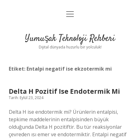
menüyü
Anasayfa
aç
Gizlilik Politikası
Yumuşak Teknoloji Rehberi
Yasal Uyarı
Dijital dünyada huzurlu bir yolculuk!
Hakkımızda
Etiket:
Entalpi negatif ise ekzotermik mi
Delta H Pozitif Ise Endotermik Mi
Tarih: Eylül 23, 2024
Delta H ise endotermik mi? Ürünlerin entalpisi,
tepkime maddelerinin entalpisinden büyük
olduğunda Delta H pozitiftir. Bu tür reaksiyonlar
çevreden ısı emer ve endotermiktir. Entalpi negatif