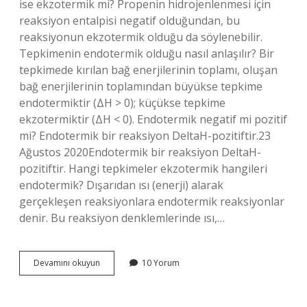
ise ekzotermik mi? Propenin hidrojenlenmesi için
reaksiyon entalpisi negatif olduğundan, bu
reaksiyonun ekzotermik olduğu da söylenebilir.
Tepkimenin endotermik olduğu nasıl anlaşılır? Bir
tepkimede kırılan bağ enerjilerinin toplamı, oluşan
bağ enerjilerinin toplamından büyükse tepkime
endotermiktir (ΔH > 0); küçükse tepkime
ekzotermiktir (ΔH < 0). Endotermik negatif mi pozitif
mi? Endotermik bir reaksiyon DeltaH-pozitiftir.23
Ağustos 2020Endotermik bir reaksiyon DeltaH-
pozitiftir. Hangi tepkimeler ekzotermik hangileri
endotermik? Dışarıdan ısı (enerji) alarak
gerçekleşen reaksiyonlara endotermik reaksiyonlar
denir. Bu reaksiyon denklemlerinde ısı,…
Delta
Devamını okuyun
10 Yorum
H
Pozitif
Ise