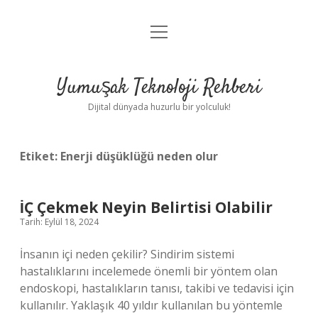
menüyü
Anasayfa
aç
Gizlilik Politikası
Yumuşak Teknoloji Rehberi
Yasal Uyarı
Dijital dünyada huzurlu bir yolculuk!
Hakkımızda
Etiket:
Enerji düşüklüğü neden olur
İÇ Çekmek Neyin Belirtisi Olabilir
Tarih: Eylül 18, 2024
İnsanın içi neden çekilir? Sindirim sistemi
hastalıklarını incelemede önemli bir yöntem olan
endoskopi, hastalıkların tanısı, takibi ve tedavisi için
kullanılır. Yaklaşık 40 yıldır kullanılan bu yöntemle