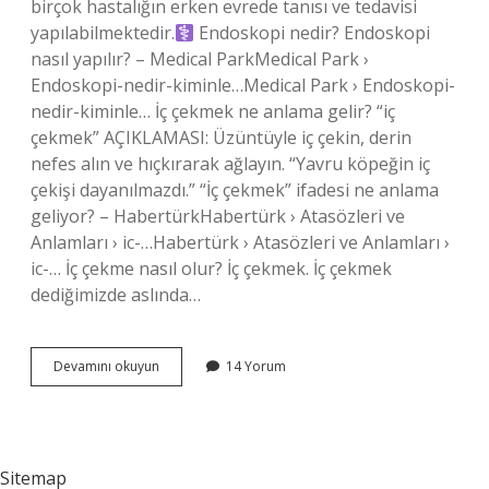
birçok hastalığın erken evrede tanısı ve tedavisi
yapılabilmektedir.‍
Endoskopi nedir? Endoskopi
nasıl yapılır? – Medical ParkMedical Park ›
Endoskopi-nedir-kiminle…Medical Park › Endoskopi-
nedir-kiminle… İç çekmek ne anlama gelir? “iç
çekmek” AÇIKLAMASI: Üzüntüyle iç çekin, derin
nefes alın ve hıçkırarak ağlayın. “Yavru köpeğin iç
çekişi dayanılmazdı.” “İç çekmek” ifadesi ne anlama
geliyor? – HabertürkHabertürk › Atasözleri ve
Anlamları › ic-…Habertürk › Atasözleri ve Anlamları ›
ic-… İç çekme nasıl olur? İç çekmek. İç çekmek
dediğimizde aslında…
İÇ
Devamını okuyun
14 Yorum
Çekmek
Neyin
Belirtisi
Olabilir
Sitemap