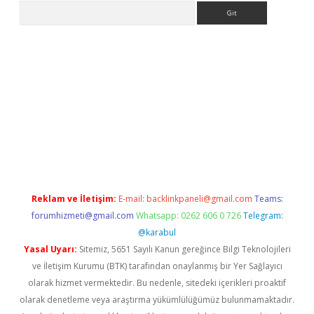
Arama
etexper indir
elexbetgiris.org
Reklam ve İletişim:
E-mail:
backlinkpaneli@gmail.com
Teams:
forumhizmeti@gmail.com
Whatsapp: 0262 606 0 726
Telegram:
@karabul
Yasal Uyarı:
Sitemiz, 5651 Sayılı Kanun gereğince Bilgi Teknolojileri
ve İletişim Kurumu (BTK) tarafından onaylanmış bir Yer Sağlayıcı
olarak hizmet vermektedir. Bu nedenle, sitedeki içerikleri proaktif
olarak denetleme veya araştırma yükümlülüğümüz bulunmamaktadır.