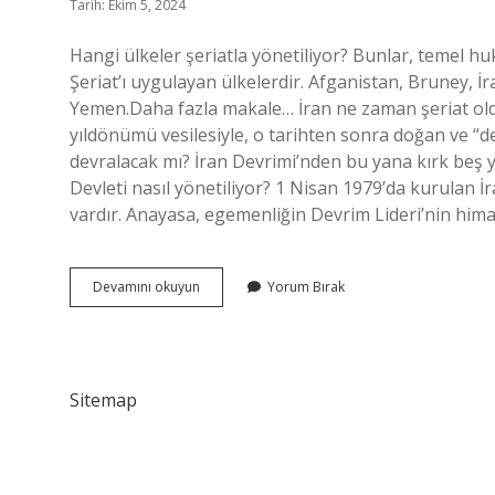
Tarih: Ekim 5, 2024
Hangi ülkeler şeriatla yönetiliyor? Bunlar, temel h
Şeriat’ı uygulayan ülkelerdir. Afganistan, Bruney, 
Yemen.Daha fazla makale… İran ne zaman şeriat oldu
yıldönümü vesilesiyle, o tarihten sonra doğan ve “de
devralacak mı? İran Devrimi’nden bu yana kırk beş yı
Devleti nasıl yönetiliyor? 1 Nisan 1979’da kurulan 
vardır. Anayasa, egemenliğin Devrim Lideri’nin him
İRan
Devamını okuyun
Yorum Bırak
Şeriat
Devleti
Mi
Sitemap