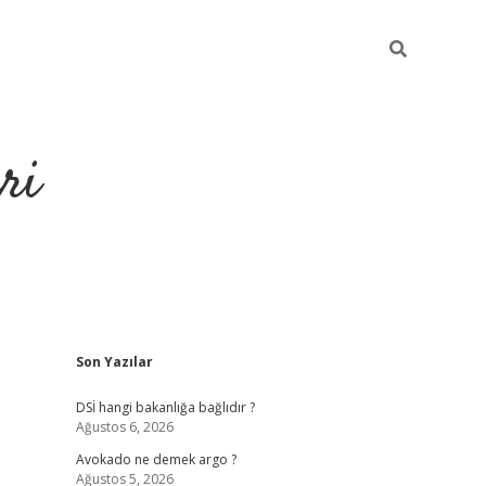
ri
Sidebar
Son Yazılar
https://hiltonbet-giris.c
DSİ hangi bakanlığa bağlıdır ?
Ağustos 6, 2026
Avokado ne demek argo ?
Ağustos 5, 2026