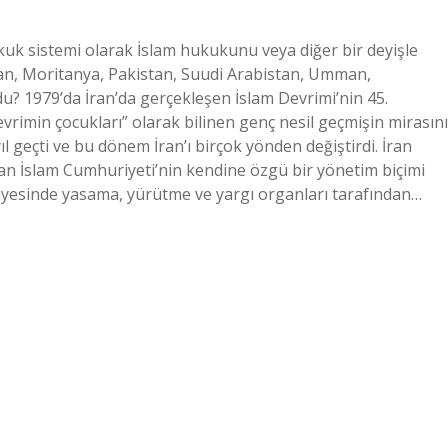
ukuk sistemi olarak İslam hukukunu veya diğer bir deyişle
İran, Moritanya, Pakistan, Suudi Arabistan, Umman,
? 1979’da İran’da gerçekleşen İslam Devrimi’nin 45.
vrimin çocukları” olarak bilinen genç nesil geçmişin mirasını
l geçti ve bu dönem İran’ı birçok yönden değiştirdi. İran
İran İslam Cumhuriyeti’nin kendine özgü bir yönetim biçimi
ayesinde yasama, yürütme ve yargı organları tarafından…