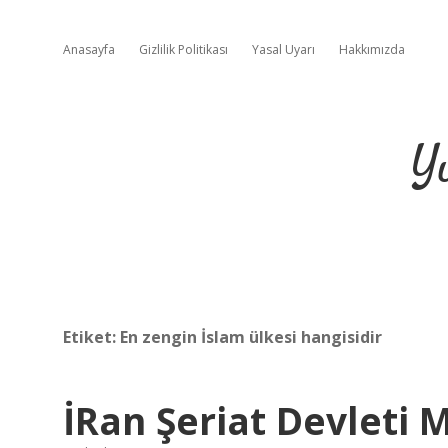
Anasayfa
Gizlilik Politikası
Yasal Uyarı
Hakkımızda
Y
Etiket:
En zengin İslam ülkesi hangisidir
İRan Şeriat Devleti M