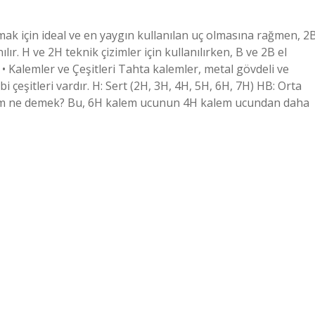
 için ideal ve en yaygın kullanılan uç olmasına rağmen, 2
ır. H ve 2H teknik çizimler için kullanılırken, B ve 2B el
i? • Kalemler ve Çeşitleri Tahta kalemler, metal gövdeli ve
i çeşitleri vardır. H: Sert (2H, 3H, 4H, 5H, 6H, 7H) HB: Orta
 kalem ne demek? Bu, 6H kalem ucunun 4H kalem ucundan daha