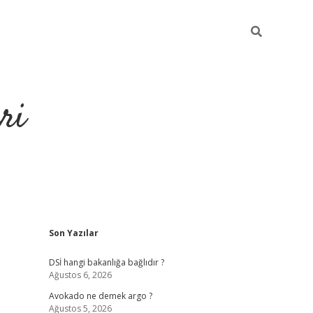
ri
Sidebar
Son Yazılar
https://hiltonbet-giris.com/
betexper i
DSİ hangi bakanlığa bağlıdır ?
Ağustos 6, 2026
Avokado ne demek argo ?
Ağustos 5, 2026