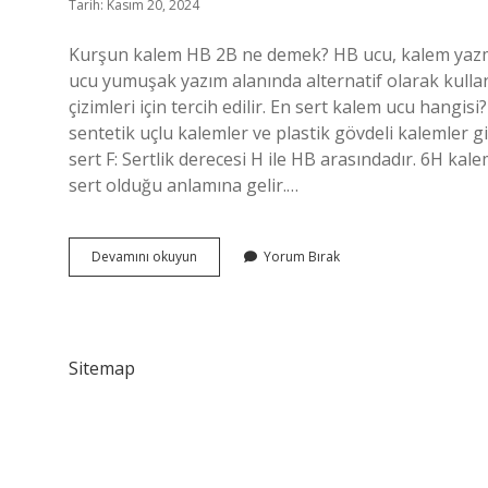
Tarih: Kasım 20, 2024
Kurşun kalem HB 2B ne demek? HB ucu, kalem yazmak
ucu yumuşak yazım alanında alternatif olarak kullanıl
çizimleri için tercih edilir. En sert kalem ucu hangis
sentetik uçlu kalemler ve plastik gövdeli kalemler gib
sert F: Sertlik derecesi H ile HB arasındadır. 6H
sert olduğu anlamına gelir.…
En
Devamını okuyun
Yorum Bırak
Sert
Kalem
Hangisi
Sitemap