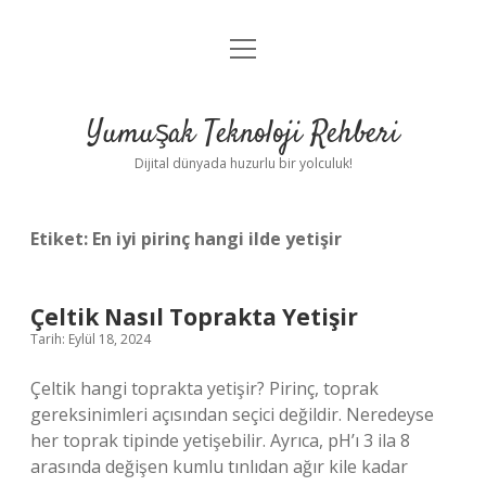
menüyü
Anasayfa
aç
Gizlilik Politikası
Yumuşak Teknoloji Rehberi
Yasal Uyarı
Dijital dünyada huzurlu bir yolculuk!
Hakkımızda
Etiket:
En iyi pirinç hangi ilde yetişir
Çeltik Nasıl Toprakta Yetişir
Tarih: Eylül 18, 2024
Çeltik hangi toprakta yetişir? Pirinç, toprak
gereksinimleri açısından seçici değildir. Neredeyse
her toprak tipinde yetişebilir. Ayrıca, pH’ı 3 ila 8
arasında değişen kumlu tınlıdan ağır kile kadar