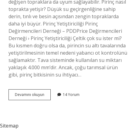
değişen topraklara da uyum sağlayabilir. Pirinç nasıl
toprakta yetişir? Düşük su geçirgenliğine sahip
derin, tınlı ve besin açısından zengin topraklarda
daha iyi büyür. Pirinç Yetiştiriciliği Pirinç
Değirmencileri Derneği – PDDPrice Değirmencileri
Derneği › Pirinç Yetiştiriciliği Çeltik çok su ister mi?
Bu kısmen doğru olsa da, pirincin su altı tavalarında
yetiştirilmesinin temel nedeni yabancı ot kontrolünü
sağlamaktır. Tava sisteminde kullanılan su miktarı
yaklaşık 4.000 mm’dir. Ancak, çoğu tarımsal ürün
gibi, pirinç bitkisinin su ihtiyacı…
Çeltik
Devamını okuyun
14 Yorum
Nasıl
Toprakta
Yetişir
Sitemap