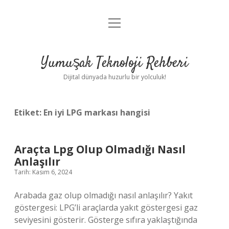
menüyü
Anasayfa
aç
Gizlilik Politikası
Yumuşak Teknoloji Rehberi
Yasal Uyarı
Dijital dünyada huzurlu bir yolculuk!
Hakkımızda
Etiket:
En iyi LPG markası hangisi
Araçta Lpg Olup Olmadığı Nasıl
Anlaşılır
Tarih: Kasım 6, 2024
Arabada gaz olup olmadığı nasıl anlaşılır? Yakıt
göstergesi: LPG’li araçlarda yakıt göstergesi gaz
seviyesini gösterir. Gösterge sıfıra yaklaştığında