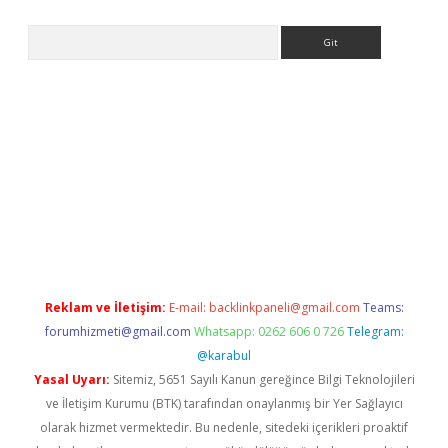
Arama
etexper indir
elexbetgiris.org
Reklam ve İletişim:
E-mail:
backlinkpaneli@gmail.com
Teams:
forumhizmeti@gmail.com
Whatsapp: 0262 606 0 726
Telegram:
@karabul
Yasal Uyarı:
Sitemiz, 5651 Sayılı Kanun gereğince Bilgi Teknolojileri
ve İletişim Kurumu (BTK) tarafından onaylanmış bir Yer Sağlayıcı
olarak hizmet vermektedir. Bu nedenle, sitedeki içerikleri proaktif