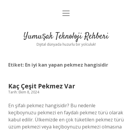
menüyü
Anasayfa
aç
Gizlilik Politikası
Yumuşak Teknoloji Rehberi
Yasal Uyarı
Dijital dünyada huzurlu bir yolculuk!
Hakkımızda
Etiket:
En iyi kan yapan pekmez hangisidir
Kaç Çeşit Pekmez Var
Tarih: Ekim 8, 2024
En şifalı pekmez hangisidir? Bu nedenle
keçiboynuzu pekmezi en faydalı pekmez türü olarak
kabul edilir. Ülkemizde en çok tüketilen pekmez türü
üzüm pekmezi veya keçiboynuzu pekmezi olmasına