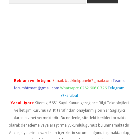
etexper indir
elexbetgiris.org
Reklam ve İletişim:
E-mail:
backlinkpaneli@gmail.com
Teams:
forumhizmeti@gmail.com
Whatsapp: 0262 606 0 726
Telegram:
@karabul
Yasal Uyarı:
Sitemiz, 5651 Sayılı Kanun gereğince Bilgi Teknolojileri
ve İletişim Kurumu (BTK) tarafından onaylanmış bir Yer Sağlayıcı
olarak hizmet vermektedir. Bu nedenle, sitedeki içerikleri proaktif
olarak denetleme veya araştırma yükümlülüğümüz bulunmamaktadır.
Ancak, üyelerimiz yazdıkları içeriklerin sorumluluğunu taşımakta olup,