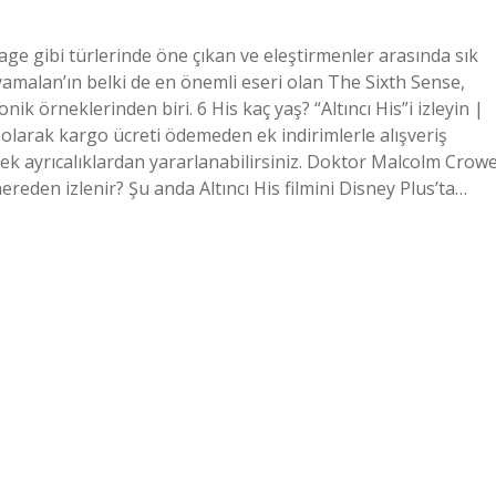
age gibi türlerinde öne çıkan ve eleştirmenler arasında sık
yamalan’ın belki de en önemli eseri olan The Sixth Sense,
ik örneklerinden biri. 6 His kaç yaş? “Altıncı His”i izleyin |
 olarak kargo ücreti ödemeden ek indirimlerle alışveriş
a ek ayrıcalıklardan yararlanabilirsiniz. Doktor Malcolm Crow
nereden izlenir? Şu anda Altıncı His filmini Disney Plus’ta…