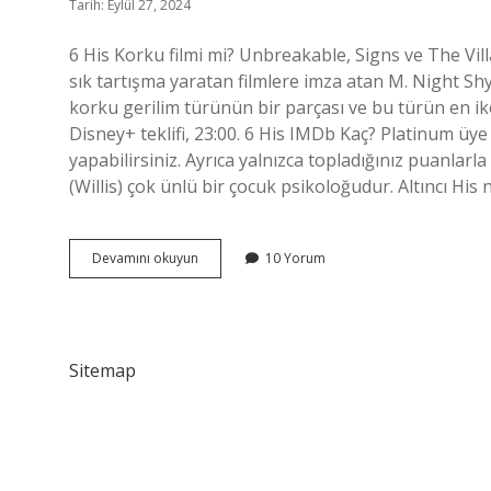
Tarih: Eylül 27, 2024
6 His Korku filmi mi? Unbreakable, Signs ve The Vill
sık tartışma yaratan filmlere imza atan M. Night Sh
korku gerilim türünün bir parçası ve bu türün en ikon
Disney+ teklifi, 23:00. 6 His IMDb Kaç? Platinum üye
yapabilirsiniz. Ayrıca yalnızca topladığınız puanlarl
(Willis) çok ünlü bir çocuk psikoloğudur. Altıncı His 
Altıncı
Devamını okuyun
10 Yorum
His
Korku
Filmi
Mi
Sitemap