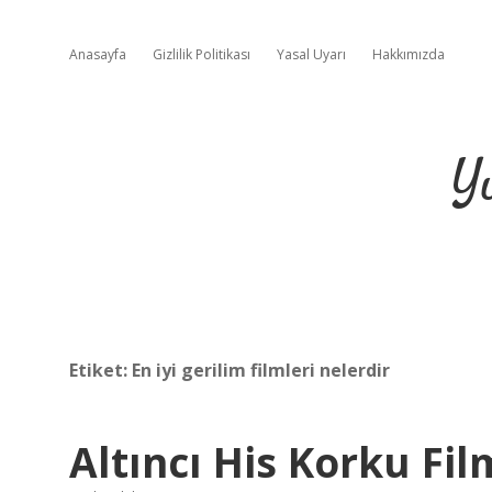
Anasayfa
Gizlilik Politikası
Yasal Uyarı
Hakkımızda
Y
Etiket:
En iyi gerilim filmleri nelerdir
Altıncı His Korku Fil