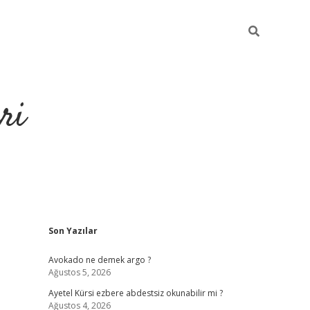
ri
Sidebar
Son Yazılar
https://hiltonbet-giris.com/
betexper i
Avokado ne demek argo ?
Ağustos 5, 2026
Ayetel Kürsi ezbere abdestsiz okunabilir mi ?
Ağustos 4, 2026