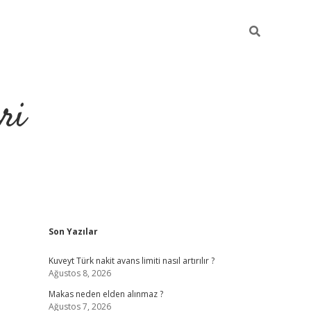
ri
Sidebar
Son Yazılar
https://hiltonbet-giris.com/
betexper i
Kuveyt Türk nakit avans limiti nasıl artırılır ?
Ağustos 8, 2026
Makas neden elden alınmaz ?
Ağustos 7, 2026