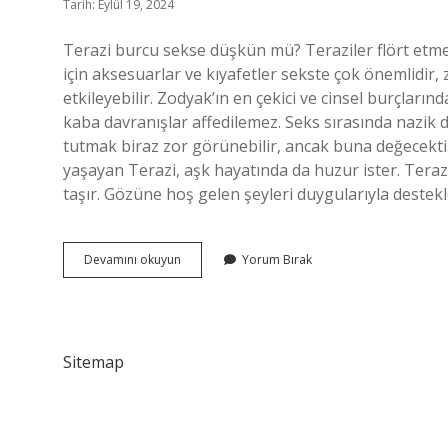
Tarih: Eylül 19, 2024
Terazi burcu sekse düşkün mü? Teraziler flört etmeyi
için aksesuarlar ve kıyafetler sekste çok önemlidir
etkileyebilir. Zodyak’ın en çekici ve cinsel burçlarınd
kaba davranışlar affedilemez. Seks sırasında nazik
tutmak biraz zor görünebilir, ancak buna değecektir. 
yaşayan Terazi, aşk hayatında da huzur ister. Terazi
taşır. Gözüne hoş gelen şeyleri duygularıyla destekl
Terazi
Devamını okuyun
Yorum Bırak
Burcu
Cinselliği
Sever
Mi
Sitemap