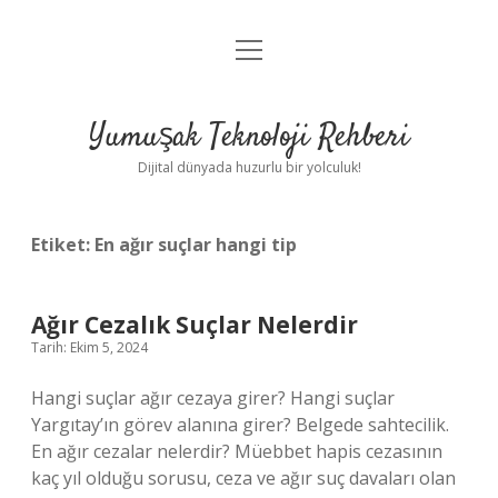
menüyü
Anasayfa
aç
Gizlilik Politikası
Yumuşak Teknoloji Rehberi
Yasal Uyarı
Dijital dünyada huzurlu bir yolculuk!
Hakkımızda
Etiket:
En ağır suçlar hangi tip
Ağır Cezalık Suçlar Nelerdir
Tarih: Ekim 5, 2024
Hangi suçlar ağır cezaya girer? Hangi suçlar
Yargıtay’ın görev alanına girer? Belgede sahtecilik.
En ağır cezalar nelerdir? Müebbet hapis cezasının
kaç yıl olduğu sorusu, ceza ve ağır suç davaları olan