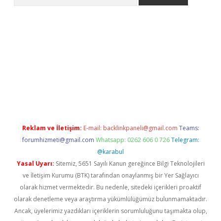
texper indir
elexbetgiris.org
Reklam ve İletişim:
E-mail:
backlinkpaneli@gmail.com
Teams:
forumhizmeti@gmail.com
Whatsapp: 0262 606 0 726
Telegram:
@karabul
Yasal Uyarı:
Sitemiz, 5651 Sayılı Kanun gereğince Bilgi Teknolojileri
ve İletişim Kurumu (BTK) tarafından onaylanmış bir Yer Sağlayıcı
olarak hizmet vermektedir. Bu nedenle, sitedeki içerikleri proaktif
olarak denetleme veya araştırma yükümlülüğümüz bulunmamaktadır.
Ancak, üyelerimiz yazdıkları içeriklerin sorumluluğunu taşımakta olup,