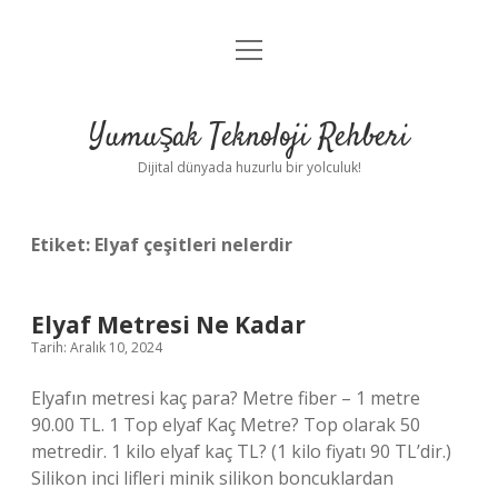
menüyü
Anasayfa
aç
Gizlilik Politikası
Yumuşak Teknoloji Rehberi
Yasal Uyarı
Dijital dünyada huzurlu bir yolculuk!
Hakkımızda
Etiket:
Elyaf çeşitleri nelerdir
Elyaf Metresi Ne Kadar
Tarih: Aralık 10, 2024
Elyafın metresi kaç para? Metre fiber – 1 metre
90.00 TL. 1 Top elyaf Kaç Metre? Top olarak 50
metredir. 1 kilo elyaf kaç TL? (1 kilo fiyatı 90 TL’dir.)
Silikon inci lifleri minik silikon boncuklardan