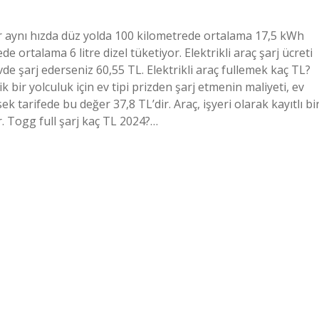
lar aynı hızda düz yolda 100 kilometrede ortalama 17,5 kWh
 ortalama 6 litre dizel tüketiyor. Elektrikli araç şarj ücreti
vde şarj ederseniz 60,55 TL. Elektrikli araç fullemek kaç TL?
k bir yolculuk için ev tipi prizden şarj etmenin maliyeti, ev
k tarifede bu değer 37,8 TL’dir. Araç, işyeri olarak kayıtlı bi
ir. Togg full şarj kaç TL 2024?…