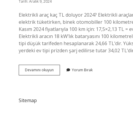
Tarih: Aralık 9, 2024
Elektrikli araç kaç TL doluyor 2024? Elektrikli araç
elektrik tüketirken, binek otomobiller 100 kilometrede
Kasım 2024 fiyatlarıyla 100 km için: 17,5×2,13 TL = e
Elektrikli aracın 18 kW’lık bataryasını 100 kilometreli
tipi düşük tarifeden hesaplanarak 24,66 TL’dir. Yükse
yerdeki ev tipi prizden şarj edilirse tutar 34,02 TL’d
Elektrikli
Devamını okuyun
Yorum Bırak
Araç
Kaç
Liraya
Doluyor
Sitemap