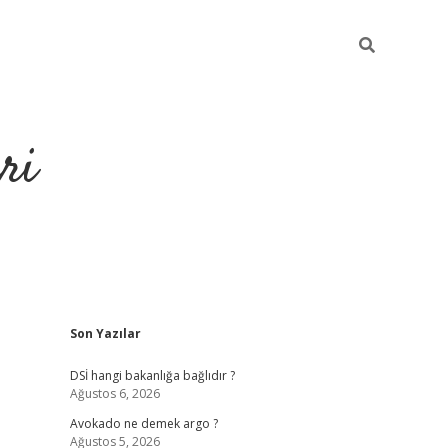
ri
Sidebar
Son Yazılar
https://hiltonbet-giris.com/
betexper 
DSİ hangi bakanlığa bağlıdır ?
Ağustos 6, 2026
Avokado ne demek argo ?
Ağustos 5, 2026