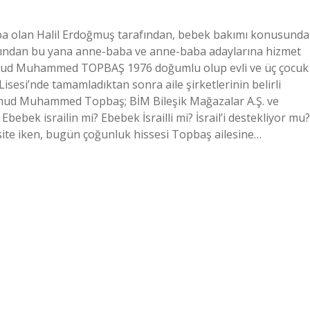
ba olan Halil Erdoğmuş tarafından, bebek bakımı konusunda
yılından bu yana anne-baba ve anne-baba adaylarına hizmet
hmud Muhammed TOPBAŞ 1976 doğumlu olup evli ve üç çocuk
Lisesi’nde tamamladıktan sonra aile şirketlerinin belirli
mud Muhammed Topbaş; BİM Bileşik Mağazalar A.Ş. ve
ebek israilin mi? Ebebek İsrailli mi? İsrail’i destekliyor mu?
 site iken, bugün çoğunluk hissesi Topbaş ailesine…