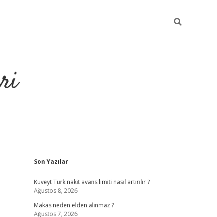
ri
Sidebar
Son Yazılar
https://hiltonbet-giris.com/
betexper 
Kuveyt Türk nakit avans limiti nasıl artırılır ?
Ağustos 8, 2026
Makas neden elden alınmaz ?
Ağustos 7, 2026