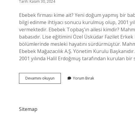
Tarih: Kasım 30, 2024
Ebebek firması kime ait? Yeni doğum yapmış bir ba
bilgi edinme ihtiyacı sonucu kurulmuş olup, 2001 
vermektedir. Ebebek Topbaş’ın ailesi kimdir? Ma
babasıdır. Lise eğitimini Özel Üsküdar Fazilet Erkek 
bölümlerinde mesleki hayatını sürdürmüştür. Mah
Ebebek Mağazacılık A.Ş. Yönetim Kurulu Başkanıdır. Eb
2001 yılında Halil Erdoğmuş tarafından kurulan bir
E
Devamını okuyun
Yorum Bırak
Bebek
Sahipleri
Kimler
Sitemap