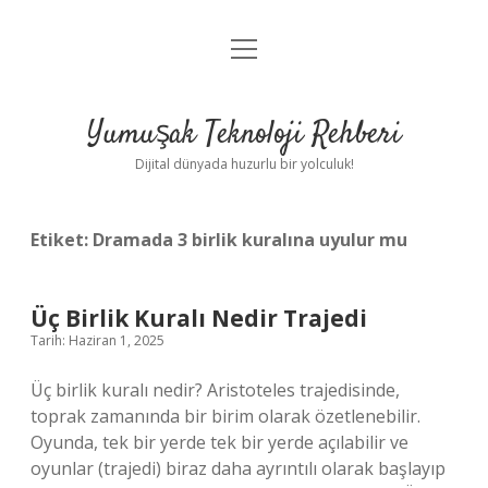
menüyü
Anasayfa
aç
Gizlilik Politikası
Yumuşak Teknoloji Rehberi
Yasal Uyarı
Dijital dünyada huzurlu bir yolculuk!
Hakkımızda
Etiket:
Dramada 3 birlik kuralına uyulur mu
Üç Birlik Kuralı Nedir Trajedi
Tarih: Haziran 1, 2025
Üç birlik kuralı nedir? Aristoteles trajedisinde,
toprak zamanında bir birim olarak özetlenebilir.
Oyunda, tek bir yerde tek bir yerde açılabilir ve
oyunlar (trajedi) biraz daha ayrıntılı olarak başlayıp