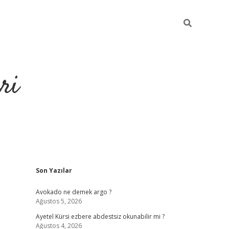
ri
Sidebar
Son Yazılar
https://hiltonbet-giris.com/
betexper
Avokado ne demek argo ?
Ağustos 5, 2026
Ayetel Kürsi ezbere abdestsiz okunabilir mi ?
Ağustos 4, 2026