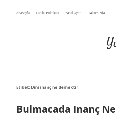
Anasayfa
Gizlilik Politikası
Yasal Uyarı
Hakkımızda
Y
Etiket:
Dini inanç ne demektir
Bulmacada Inanç N