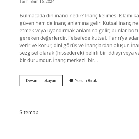
Tarih: Ekim 16, 2024
Bulmacada din inancı nedir? İnanç kelimesi İslami kay
güven hem de inanç anlamına gelir. Kutsal inanç ne
etmek veya uyandırmak anlamına gelir; bunlar boz
gereken değerlerdir. Felsefede kutsal, Tanrı’ya adan
verir ve korur; dini görüş ve inançlardan oluşur. İn
sezgisel olarak (hissederek) belirli bir iddiayı veya 
bir durumdur. İnanç merkezli bir…
Bulmacada
Devamını okuyun
Yorum Bırak
Inanç
Ne
Demek
Sitemap