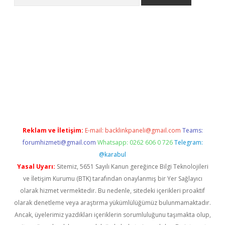
etexper indir
elexbetgiris.org
Reklam ve İletişim:
E-mail:
backlinkpaneli@gmail.com
Teams:
forumhizmeti@gmail.com
Whatsapp: 0262 606 0 726
Telegram:
@karabul
Yasal Uyarı:
Sitemiz, 5651 Sayılı Kanun gereğince Bilgi Teknolojileri
ve İletişim Kurumu (BTK) tarafından onaylanmış bir Yer Sağlayıcı
olarak hizmet vermektedir. Bu nedenle, sitedeki içerikleri proaktif
olarak denetleme veya araştırma yükümlülüğümüz bulunmamaktadır.
Ancak, üyelerimiz yazdıkları içeriklerin sorumluluğunu taşımakta olup,