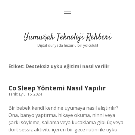
menüyü
Anasayfa
aç
Gizlilik Politikası
Yumuşak Teknoloji Rehberi
Yasal Uyarı
Dijital dünyada huzurlu bir yolculuk!
Hakkımızda
Etiket:
Desteksiz uyku eğitimi nasıl verilir
Co Sleep Yöntemi Nasıl Yapılır
Tarih: Eylül 16, 2024
Bir bebek kendi kendine uyumaya nasıl alıştırılır?
Ona, banyo yaptırma, hikaye okuma, ninni veya
şarkı söyleme, sallama veya kucaklama gibi üç veya
dört sessiz aktivite içeren bir gece rutini ile uyku