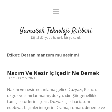
menüyü
Anasayfa
aç
Gizlilik Politikası
Yumuşak Teknoloji Rehberi
Yasal Uyarı
Dijital dünyada huzurlu bir yolculuk!
Hakkımızda
Etiket:
Destan manzum mu nesir mi
Nazım Ve Nesir Iç Içedir Ne Demek
Tarih: Kasım 5, 2024
Nazım ve nesir ne anlama gelir? Düzyazı; Kısaca,
özgür ve sınırlanmamış düzyazıdır. Şiir genellikle
tüm şiir türlerini içerir. Düzyazı şiir hariç tüm
edebiyat biçimlerini içerir. Drama, roman, deneme ve