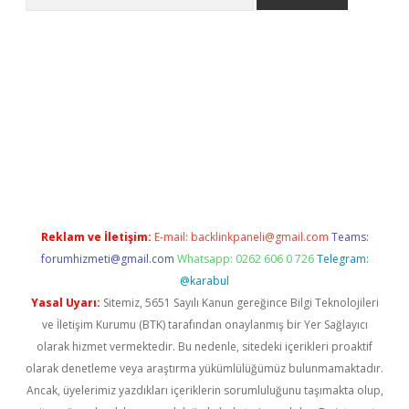
etexper indir
elexbetgiris.org
Reklam ve İletişim:
E-mail:
backlinkpaneli@gmail.com
Teams:
forumhizmeti@gmail.com
Whatsapp: 0262 606 0 726
Telegram:
@karabul
Yasal Uyarı:
Sitemiz, 5651 Sayılı Kanun gereğince Bilgi Teknolojileri
ve İletişim Kurumu (BTK) tarafından onaylanmış bir Yer Sağlayıcı
olarak hizmet vermektedir. Bu nedenle, sitedeki içerikleri proaktif
olarak denetleme veya araştırma yükümlülüğümüz bulunmamaktadır.
Ancak, üyelerimiz yazdıkları içeriklerin sorumluluğunu taşımakta olup,