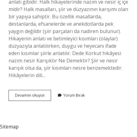
anlatı gibidir. Halk hikayelerinde nazım ve nesir iç içe
midir? Halk masalları, şiir ve düzyazının karışımı olan
bir yapıya sahiptir. Bu özellik masallarda,
destanlarda, efsanelerde ve anekdotlarda pek
yaygın değildir (şiir parçaları da nadiren bulunur).
Hikayenin anlatı ve betimleyici kısımları (olaylar)
düzyazıyla anlatılırken, duygu ve heyecanı ifade
eden kısımlar şiirle anlatılır. Dede Korkut hikâyesi
nazım nesir Karışıktır Ne Demektir? Şiir ve nesir
karışık olsa da, şiir kısımları nesre benzemektedir.
Hikâyelerin dili…
Nazım
Devamını okuyun
Yorum Bırak
Ve
Nesir
Iç
Içedir
Ne
Sitemap
Demek