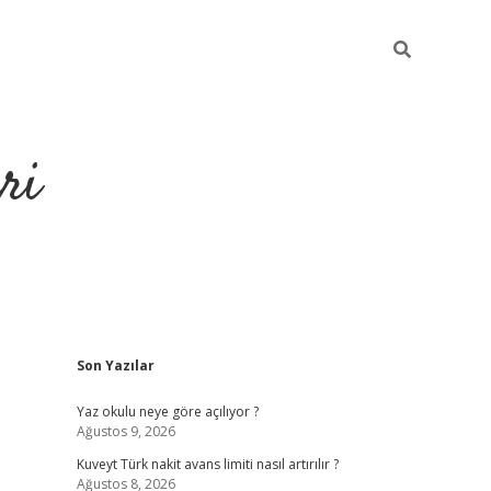
ri
Sidebar
Son Yazılar
https://hiltonbet-giris.com/
betexper i
Yaz okulu neye göre açılıyor ?
Ağustos 9, 2026
Kuveyt Türk nakit avans limiti nasıl artırılır ?
Ağustos 8, 2026