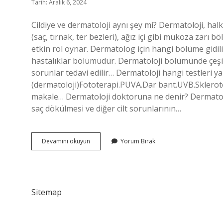
Tarih: Aralık 6, 2024
Cildiye ve dermatoloji aynı şey mi? Dermatoloji, halk 
(saç, tırnak, ter bezleri), ağız içi gibi mukoza zarı b
etkin rol oynar. Dermatolog için hangi bölüme gidili
hastalıklar bölümüdür. Dermatoloji bölümünde çeşitl
sorunlar tedavi edilir… Dermatoloji hangi testleri ya
(dermatoloji)Fototerapi.PUVA.Dar bant.UVB.Sklerotera
makale… Dermatoloji doktoruna ne denir? Dermatolog
saç dökülmesi ve diğer cilt sorunlarının…
Dermatoloji
Devamını okuyun
Yorum Bırak
Doktoru
Hangisi
Oluyor
Sitemap