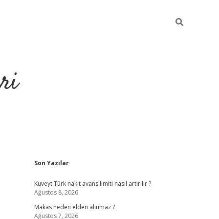
ri
Sidebar
Son Yazılar
https://hiltonbet-giris.com/
betexper i
Kuveyt Türk nakit avans limiti nasıl artırılır ?
Ağustos 8, 2026
Makas neden elden alınmaz ?
Ağustos 7, 2026