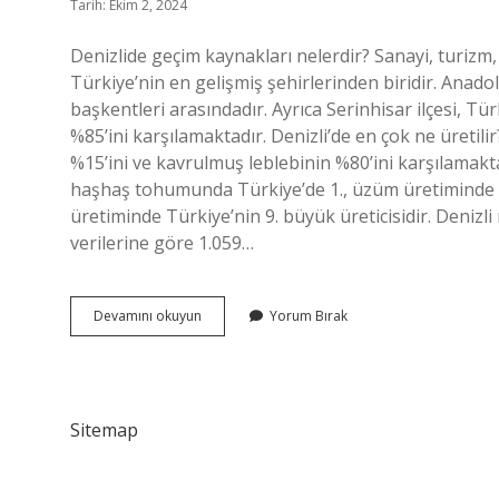
Tarih: Ekim 2, 2024
Denizlide geçim kaynakları nelerdir? Sanayi, turizm, 
Türkiye’nin en gelişmiş şehirlerinden biridir. Anadol
başkentleri arasındadır. Ayrıca Serinhisar ilçesi, Tür
%85’ini karşılamaktadır. Denizli’de en çok ne üretilir
%15’ini ve kavrulmuş leblebinin %80’ini karşılamaktad
haşhaş tohumunda Türkiye’de 1., üzüm üretiminde Tür
üretiminde Türkiye’nin 9. büyük üreticisidir. Denizli
verilerine göre 1.059…
Denizlinin
Devamını okuyun
Yorum Bırak
Geçim
Kaynakları
Nelerdir
Sitemap