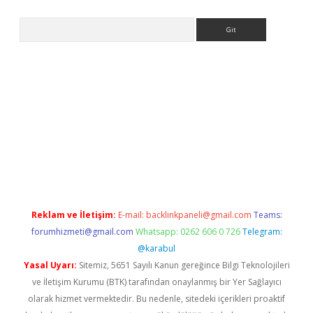
Arama
etexper indir
elexbetgiris.org
Reklam ve İletişim:
E-mail:
backlinkpaneli@gmail.com
Teams:
forumhizmeti@gmail.com
Whatsapp: 0262 606 0 726
Telegram:
@karabul
Yasal Uyarı:
Sitemiz, 5651 Sayılı Kanun gereğince Bilgi Teknolojileri
ve İletişim Kurumu (BTK) tarafından onaylanmış bir Yer Sağlayıcı
olarak hizmet vermektedir. Bu nedenle, sitedeki içerikleri proaktif