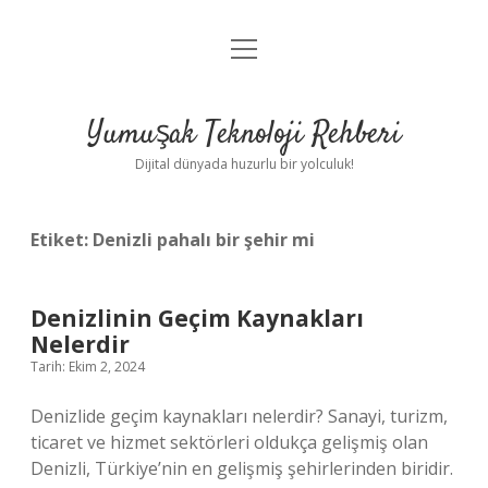
menüyü
Anasayfa
aç
Gizlilik Politikası
Yumuşak Teknoloji Rehberi
Yasal Uyarı
Dijital dünyada huzurlu bir yolculuk!
Hakkımızda
Etiket:
Denizli pahalı bir şehir mi
Denizlinin Geçim Kaynakları
Nelerdir
Tarih: Ekim 2, 2024
Denizlide geçim kaynakları nelerdir? Sanayi, turizm,
ticaret ve hizmet sektörleri oldukça gelişmiş olan
Denizli, Türkiye’nin en gelişmiş şehirlerinden biridir.