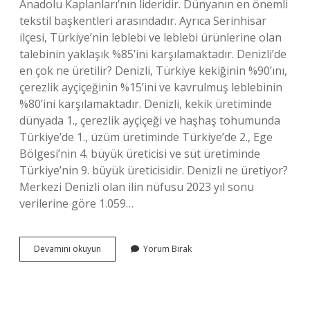
Anadolu Kaplanları’nın lideridir. Dünyanın en önemli
tekstil başkentleri arasındadır. Ayrıca Serinhisar
ilçesi, Türkiye’nin leblebi ve leblebi ürünlerine olan
talebinin yaklaşık %85’ini karşılamaktadır. Denizli’de
en çok ne üretilir? Denizli, Türkiye kekiğinin %90’ını,
çerezlik ayçiçeğinin %15’ini ve kavrulmuş leblebinin
%80’ini karşılamaktadır. Denizli, kekik üretiminde
dünyada 1., çerezlik ayçiçeği ve haşhaş tohumunda
Türkiye’de 1., üzüm üretiminde Türkiye’de 2., Ege
Bölgesi’nin 4. büyük üreticisi ve süt üretiminde
Türkiye’nin 9. büyük üreticisidir. Denizli ne üretiyor?
Merkezi Denizli olan ilin nüfusu 2023 yıl sonu
verilerine göre 1.059…
Denizlinin
Devamını okuyun
Yorum Bırak
Geçim
Kaynakları
Nelerdir