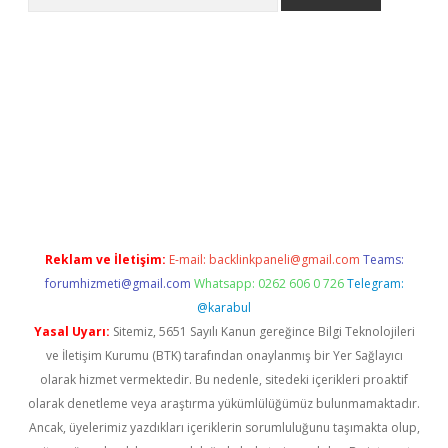
etexper indir
elexbetgiris.org
Reklam ve İletişim:
E-mail:
backlinkpaneli@gmail.com
Teams:
forumhizmeti@gmail.com
Whatsapp: 0262 606 0 726
Telegram:
@karabul
Yasal Uyarı:
Sitemiz, 5651 Sayılı Kanun gereğince Bilgi Teknolojileri
ve İletişim Kurumu (BTK) tarafından onaylanmış bir Yer Sağlayıcı
olarak hizmet vermektedir. Bu nedenle, sitedeki içerikleri proaktif
olarak denetleme veya araştırma yükümlülüğümüz bulunmamaktadır.
Ancak, üyelerimiz yazdıkları içeriklerin sorumluluğunu taşımakta olup,