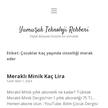
menüyü
Anasayfa
aç
Gizlilik Politikası
Yumuşak Teknoloji Rehberi
Yasal Uyarı
Dijital dünyada huzurlu bir yolculuk!
Hakkımızda
Etiket:
Çocuklar kaç yaşında cinselliği merak
eder
Meraklı Minik Kaç Lira
Tarih: Ekim 1, 2024
Meraklı Minik yıllık abonelik ne kadar? Tübitak
Meraklı Minik Dergisi’nin 1 yıllık aboneliği 75 TL…
Hemen abone olun. -YouTube. Bilim Çocuk Dergisi