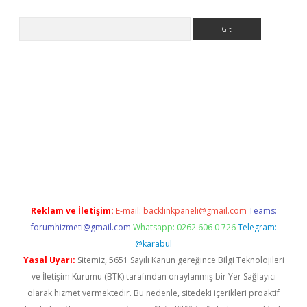
Arama
etexper indir
elexbetgiris.org
Reklam ve İletişim:
E-mail:
backlinkpaneli@gmail.com
Teams:
forumhizmeti@gmail.com
Whatsapp: 0262 606 0 726
Telegram:
@karabul
Yasal Uyarı:
Sitemiz, 5651 Sayılı Kanun gereğince Bilgi Teknolojileri
ve İletişim Kurumu (BTK) tarafından onaylanmış bir Yer Sağlayıcı
olarak hizmet vermektedir. Bu nedenle, sitedeki içerikleri proaktif