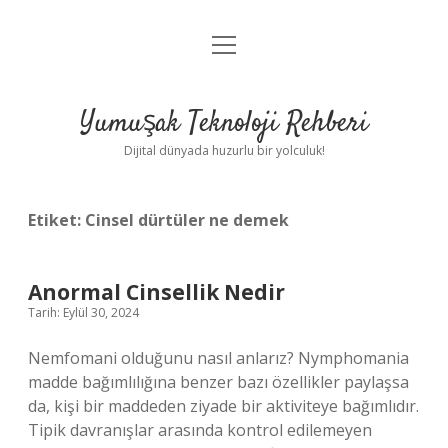
menüyü
Anasayfa
aç
Gizlilik Politikası
Yumuşak Teknoloji Rehberi
Yasal Uyarı
Dijital dünyada huzurlu bir yolculuk!
Hakkımızda
Etiket:
Cinsel dürtüler ne demek
Anormal Cinsellik Nedir
Tarih: Eylül 30, 2024
Nemfomani olduğunu nasıl anlarız? Nymphomania
madde bağımlılığına benzer bazı özellikler paylaşsa
da, kişi bir maddeden ziyade bir aktiviteye bağımlıdır.
Tipik davranışlar arasında kontrol edilemeyen