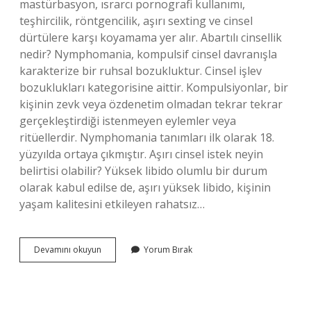
mastürbasyon, ısrarcı pornografi kullanımı,
teşhircilik, röntgencilik, aşırı sexting ve cinsel
dürtülere karşı koyamama yer alır. Abartılı cinsellik
nedir? Nymphomania, kompulsif cinsel davranışla
karakterize bir ruhsal bozukluktur. Cinsel işlev
bozuklukları kategorisine aittir. Kompulsiyonlar, bir
kişinin zevk veya özdenetim olmadan tekrar tekrar
gerçekleştirdiği istenmeyen eylemler veya
ritüellerdir. Nymphomania tanımları ilk olarak 18.
yüzyılda ortaya çıkmıştır. Aşırı cinsel istek neyin
belirtisi olabilir? Yüksek libido olumlu bir durum
olarak kabul edilse de, aşırı yüksek libido, kişinin
yaşam kalitesini etkileyen rahatsız…
Anormal
Devamını okuyun
Yorum Bırak
Cinsellik
Nedir