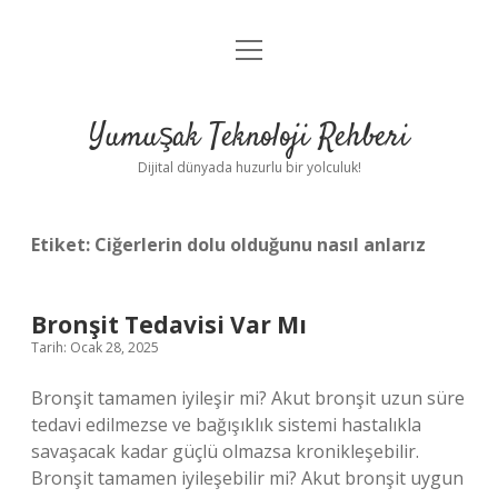
menüyü
Anasayfa
aç
Gizlilik Politikası
Yumuşak Teknoloji Rehberi
Yasal Uyarı
Dijital dünyada huzurlu bir yolculuk!
Hakkımızda
Etiket:
Ciğerlerin dolu olduğunu nasıl anlarız
Bronşit Tedavisi Var Mı
Tarih: Ocak 28, 2025
Bronşit tamamen iyileşir mi? Akut bronşit uzun süre
tedavi edilmezse ve bağışıklık sistemi hastalıkla
savaşacak kadar güçlü olmazsa kronikleşebilir.
Bronşit tamamen iyileşebilir mi? Akut bronşit uygun