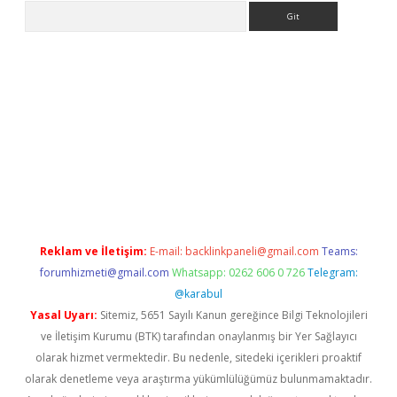
Arama
texper indir
elexbetgiris.org
Reklam ve İletişim:
E-mail:
backlinkpaneli@gmail.com
Teams:
forumhizmeti@gmail.com
Whatsapp: 0262 606 0 726
Telegram:
@karabul
Yasal Uyarı:
Sitemiz, 5651 Sayılı Kanun gereğince Bilgi Teknolojileri
ve İletişim Kurumu (BTK) tarafından onaylanmış bir Yer Sağlayıcı
olarak hizmet vermektedir. Bu nedenle, sitedeki içerikleri proaktif
olarak denetleme veya araştırma yükümlülüğümüz bulunmamaktadır.