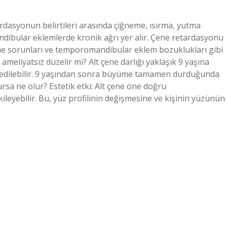
ardasyonun belirtileri arasında çiğneme, ısırma, yutma
ibular eklemlerde kronik ağrı yer alır. Çene retardasyonu
me sorunları ve temporomandibular eklem bozuklukları gibi
 ameliyatsız düzelir mi? Alt çene darlığı yaklaşık 9 yaşına
vi edilebilir. 9 yaşından sonra büyüme tamamen durduğunda
ursa ne olur? Estetik etki: Alt çene öne doğru
kileyebilir. Bu, yüz profilinin değişmesine ve kişinin yüzünün