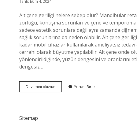
Tarih: Ekim 4, 2024
Alt çene geriliği nelere sebep olur? Mandibular ret
zorluğu, konuşma sorunları ve çene ve temporomand
sadece estetik sorunlara değil aynı zamanda çiğne
sağlık sorunlarına da neden olabilir. Alt çene geriliği
kadar mobil cihazlar kullanılarak ameliyatsız teda
cerrahi olarak büyütme yapılabilir. Alt çene önde ol
yönlendirildiğinde, yüzün dengesini ve oranlarını et
dengesiz…
Alt
Devamını okuyun
Yorum Bırak
Çene
Geriliği
Ne
Gibi
Sorunlara
Sitemap
Yol
Açar