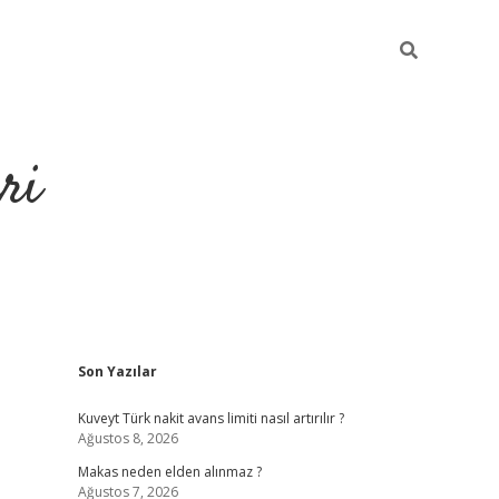
ri
Sidebar
Son Yazılar
https://hiltonbet-giris.com/
betexper i
Kuveyt Türk nakit avans limiti nasıl artırılır ?
Ağustos 8, 2026
Makas neden elden alınmaz ?
Ağustos 7, 2026