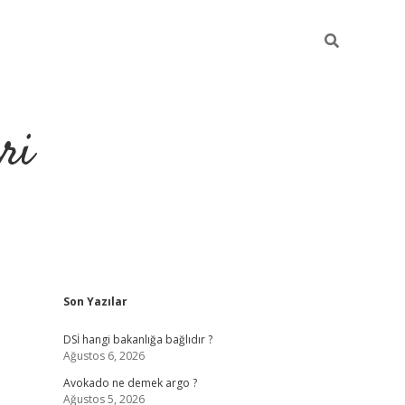
ri
Sidebar
Son Yazılar
https://hiltonbet-giris.com/
betexper 
DSİ hangi bakanlığa bağlıdır ?
Ağustos 6, 2026
Avokado ne demek argo ?
Ağustos 5, 2026