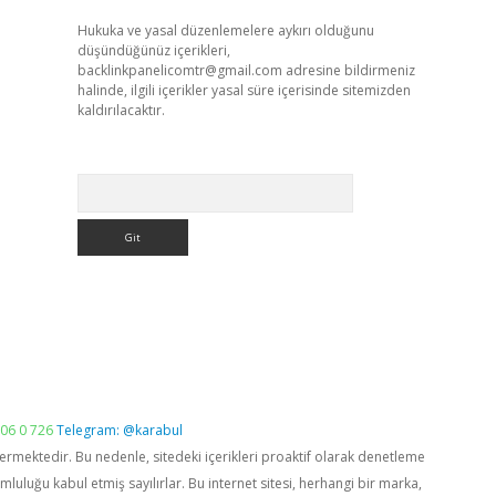
Hukuka ve yasal düzenlemelere aykırı olduğunu
düşündüğünüz içerikleri,
backlinkpanelicomtr@gmail.com
adresine bildirmeniz
halinde, ilgili içerikler yasal süre içerisinde sitemizden
kaldırılacaktır.
Arama
06 0 726
Telegram: @karabul
vermektedir. Bu nedenle, sitedeki içerikleri proaktif olarak denetleme
luğu kabul etmiş sayılırlar. Bu internet sitesi, herhangi bir marka,