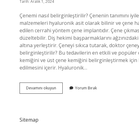
Tarih: Aralık 1, 2024
Çenemi nasıl belirginleştirilir? Çenenin tanımını iyil
malzemeleri hyaluronik asit olarak bilinir ve çene h
edilen cerrahi yöntem çene implantıdır. Çene çıkması 
düzeltebilir. Diş hekimi başparmaklarını ağzınızdaki a
altına yerleştirir. Çeneyi sıkıca tutarak, doktor çen
belirginleştirilir? Bu tedavilerin en etkili ve popül
kemiğini ve üst çene kemiğini belirginleştirmek için
edilmesini içerir. Hyaluronik…
Çene
Devamını okuyun
Yorum Bırak
Belirginleştirmek
Için
Ne
Yapılır
Sitemap